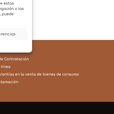
de estas
JARO
egación o las
o, puede
erencias
de Contratación
 línea
arantías en la venta de bienes de consumo
eclamación