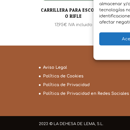
almacenar y/o 
CARRILLERA PARA ESCOPETA
tecnologías n
O RIFLE
identificacion
afectar negati
17,95
€
IVA incluido
Ace
Aviso Legal
Política de Cookies
Política de Privacidad
Política de Privacidad en Redes Sociales
2023 © LA DEHESA DE LEMA, S.L.