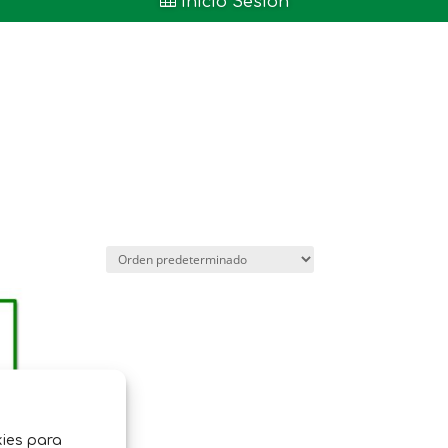

Inicio Sesión
kies para