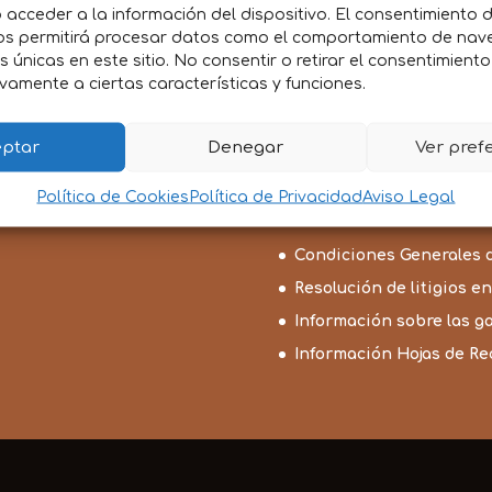
acceder a la información del dispositivo. El consentimiento 
FUNDA JAULA PERDICES
FUNDA PARA JAULA DE PA
os permitirá procesar datos como el comportamiento de nav
RECLAMO
es únicas en este sitio. No consentir o retirar el consentimient
10,75
€
IVA incluido
vamente a ciertas características y funciones.
Rango
7,30
€
-
9,20
€
IVA incluido
de
precios:
ptar
Denegar
Ver pref
desde
7,30€
Política de Cookies
Política de Privacidad
Aviso Legal
hasta
9,20€
Condiciones Generales 
Resolución de litigios en
Información sobre las g
Información Hojas de R