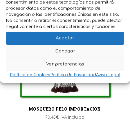
consentimiento de estas tecnologías nos permitirá
MOSQUERO BORLAS GUARNICIONERO
procesar datos como el comportamiento de
55,00
€
IVA incluido
navegación o las identificaciones únicas en este sitio.
No consentir o retirar el consentimiento, puede afectar
negativamente a ciertas características y funciones.
Aceptar
Denegar
Ver preferencias
Política de Cookies
Política de Privacidad
Aviso Legal
MOSQUERO PELO IMPORTACION
70,45
€
IVA incluido