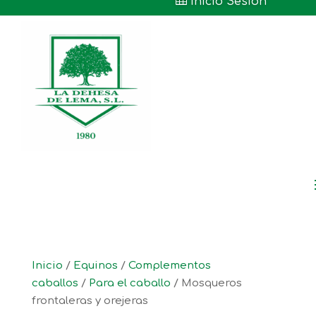

Inicio Sesión
Inicio
/
Equinos
/
Complementos
caballos
/
Para el caballo
/ Mosqueros
frontaleras y orejeras