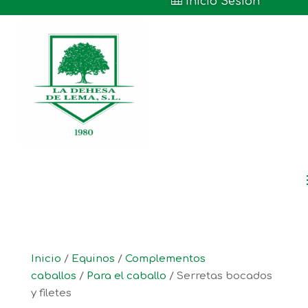

Inicio Sesión
Inicio
/
Equinos
/
Complementos
caballos
/
Para el caballo
/ Serretas bocados
y filetes