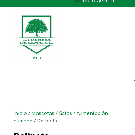

Inicio Sesión
Inicio
/
Mascotas
/
Gatos
/
Alimentación
húmeda
/ Delipets