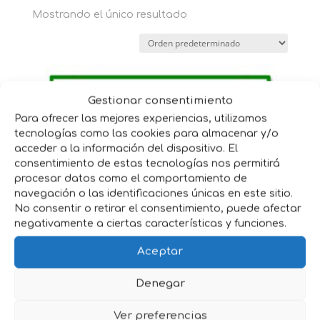
Mostrando el único resultado
Gestionar consentimiento
Para ofrecer las mejores experiencias, utilizamos
tecnologías como las cookies para almacenar y/o
acceder a la información del dispositivo. El
consentimiento de estas tecnologías nos permitirá
procesar datos como el comportamiento de
navegación o las identificaciones únicas en este sitio.
No consentir o retirar el consentimiento, puede afectar
negativamente a ciertas características y funciones.
Aceptar
TRANSPORTIN TELA
Denegar
Rango
17,25
€
-
19,00
€
IVA incluido
de
Ver preferencias
precios: