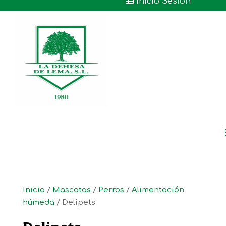

Inicio Sesión
Inicio
/
Mascotas
/
Perros
/
Alimentación
húmeda
/ Delipets