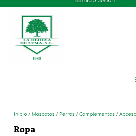

Inicio Sesión
Inicio
/
Mascotas
/
Perros
/
Complementos
/
Acceso
Ropa