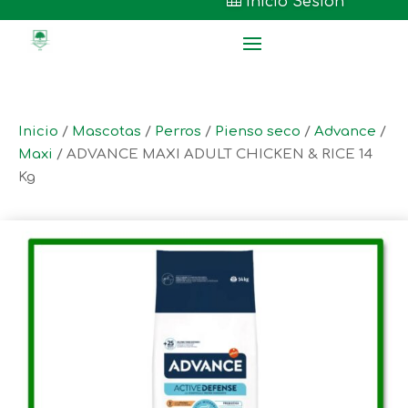

Inicio Sesión
Inicio
/
Mascotas
/
Perros
/
Pienso seco
/
Advance
/
Maxi
/ ADVANCE MAXI ADULT CHICKEN & RICE 14
Kg