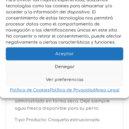
Para ofrecer las mejores experiencias, utilizamos
Pollo (16%) , trigo , proteínas deshidratadas
tecnologías como las cookies para almacenar y/o
de ave , maíz , arroz (10%) , grasa animal,
acceder a la información del dispositivo. El
estabilizada con una mezcla de tocoferoles
consentimiento de estas tecnologías nos permitirá
procesar datos como el comportamiento de
de origen natural , harina de maíz ,
navegación o las identificaciones únicas en este sitio.
proteínas animales hidrolizadas , pulpa de
No consentir o retirar el consentimiento, puede afectar
remolacha , aceite de pescado , proteínas
negativamente a ciertas características y funciones.
plasmáticas, fuente natural de
inmunoglobulinas (0.4%) , cloruro potásico ,
Aceptar
sal , difosfato de tetrasodio (0,29%) ,
Denegar
glucosamina (445 mg/kg) , sulfato de
condroitina (350 mg/kg) , polifenoles
Ver preferencias
naturales (0,01%).
Política de Cookies
Política de Privacidad
Aviso Legal
Modo de Empleo: El producto debe ser
administrado en forma seca. Deje siempre
agua fresca disponible para su perro.
Tipo Producto: Croqueta extrusionada