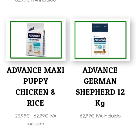
62,99
€
IVA incluido
ADVANCE MAXI
ADVANCE
PUPPY
GERMAN
CHICKEN &
SHEPHERD 12
RICE
Kg
Rango
23,99
€
-
62,99
€
IVA
62,99
€
IVA incluido
de
incluido
precios: