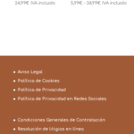
Rango
24,99
€
IVA incluido
5,99
€
-
38,99
€
IVA incluido
de
precios:
desde
5,99€
hasta
38,99€
Aviso Legal
Política de Cookies
Política de Privacidad
Política de Privacidad en Redes Sociales
Condiciones Generales de Contratación
Resolución de litigios en línea