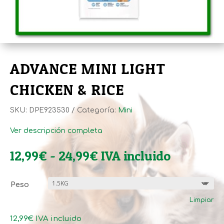
ADVANCE MINI LIGHT
CHICKEN & RICE
SKU:
DPE923530
Categoría:
Mini
Ver descripción completa
Rango
12,99
€
-
24,99
€
IVA incluido
de
precios:
Peso
desde
Limpiar
12,99€
hasta
12,99
€
IVA incluido