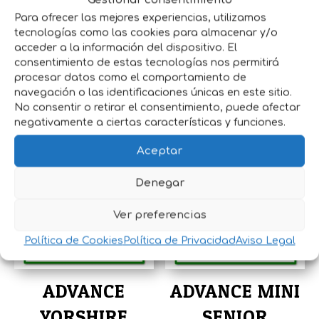
Gestionar consentimiento
perro mini a controlar su peso sin que
Para ofrecer las mejores experiencias, utilizamos
pierda masa muscular.
tecnologías como las cookies para almacenar y/o
acceder a la información del dispositivo. El
Las croquetas de ADVANCE Light Mini
consentimiento de estas tecnologías nos permitirá
están específicamente adaptadas a tu
procesar datos como el comportamiento de
perro adulto mini.
navegación o las identificaciones únicas en este sitio.
No consentir o retirar el consentimiento, puede afectar
negativamente a ciertas características y funciones.
Productos relacionados
Aceptar
Denegar
Ver preferencias
Política de Cookies
Política de Privacidad
Aviso Legal
ADVANCE
ADVANCE MINI
YORSHIRE
SENIOR