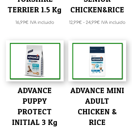
TERRIER 1.5 Kg
CHICKEN&RICE
Rango
16,99
€
IVA incluido
12,99
€
-
24,99
€
IVA incluido
de
precios:
desde
12,99€
hasta
24,99€
ADVANCE
ADVANCE MINI
PUPPY
ADULT
PROTECT
CHICKEN &
INITIAL 3 Kg
RICE