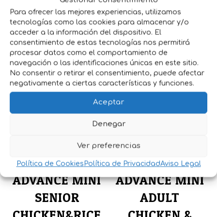
fuente de proteína animal y con arroz,
Para ofrecer las mejores experiencias, utilizamos
hacen de Advance Sensitive Mini un
tecnologías como las cookies para almacenar y/o
alimento fácil de digerir e ideal para perros
acceder a la información del dispositivo. El
con sensibilidad digestiva.
consentimiento de estas tecnologías nos permitirá
procesar datos como el comportamiento de
navegación o las identificaciones únicas en este sitio.
No consentir o retirar el consentimiento, puede afectar
Productos relacionados
negativamente a ciertas características y funciones.
Aceptar
Denegar
Ver preferencias
Política de Cookies
Política de Privacidad
Aviso Legal
ADVANCE MINI
ADVANCE MINI
SENIOR
ADULT
CHICKEN&RICE
CHICKEN &