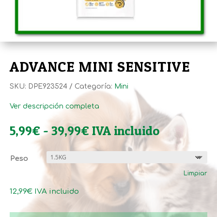
ADVANCE MINI SENSITIVE
SKU:
DPE923524
Categoría:
Mini
Ver descripción completa
Rango
5,99
€
-
39,99
€
IVA incluido
de
precios:
Peso
desde
Limpiar
5,99€
hasta
12,99
€
IVA incluido
39,99€