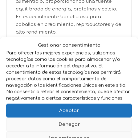
alimenticio, proporcionando una fuente
equilibrada de energía, proteínas y calcio.
Es especialmente beneficiosa para
caballos en crecimiento, reproductores y de
alto rendimiento.
4. Porcinos
Gestionar consentimiento
Para ofrecer las mejores experiencias, utilizamos
Cerdos: Aunque no es un alimento principal,
tecnologías como las cookies para almacenar y/o
la alfalfa granulada puede ser añadida a la
acceder a la información del dispositivo. El
dieta para mejorar la calidad de la carne y
consentimiento de estas tecnologías nos permitirá
procesar datos como el comportamiento de
proporcionar fibra y nutrientes adicionales.
navegación o las identificaciones únicas en este sitio.
No consentir o retirar el consentimiento, puede afectar
Beneficios Generales
negativamente a ciertas características y funciones.
Alta Digestibilidad: La alfalfa granulada es
Aceptar
altamente digestible, lo que maximiza la
absorción de nutrientes.
Denegar
Mejora de la Salud General: Aporta una