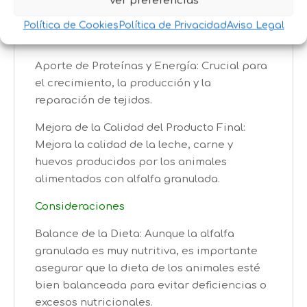
Ver preferencias
amplia gama de vitaminas y minerales que
ayudan a mantener la salud y el bienestar
Política de Cookies
Política de Privacidad
Aviso Legal
de los animales.
Aporte de Proteínas y Energía: Crucial para
el crecimiento, la producción y la
reparación de tejidos.
Mejora de la Calidad del Producto Final:
Mejora la calidad de la leche, carne y
huevos producidos por los animales
alimentados con alfalfa granulada.
Consideraciones
Balance de la Dieta: Aunque la alfalfa
granulada es muy nutritiva, es importante
asegurar que la dieta de los animales esté
bien balanceada para evitar deficiencias o
excesos nutricionales.