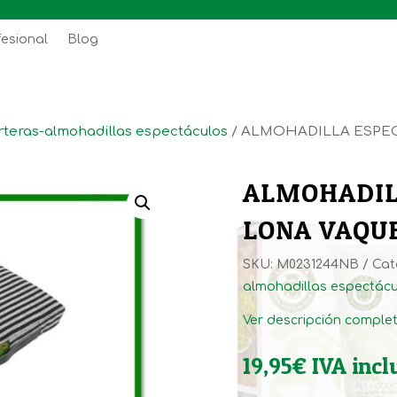
fesional
Blog
teras-almohadillas espectáculos
/ ALMOHADILLA ESPE
ALMOHADIL
LONA VAQU
SKU:
M0231244NB
Cat
almohadillas espectácu
Ver descripción comple
19,95
€
IVA incl