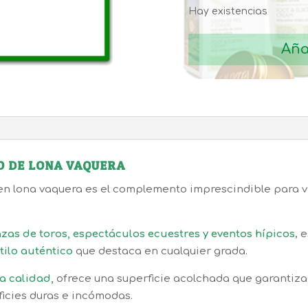
Hay existencias
ALMOHADILLA
ESPECTACULO
Aña
DE
LONA
VAQUERA
cantidad
 DE LONA VAQUERA
en lona vaquera es el complemento imprescindible para vi
zas de toros, espectáculos ecuestres y eventos hípicos
, 
tilo auténtico
que destaca en cualquier grada.
a calidad,
ofrece una superficie acolchada que garantiza
ficies duras e incómodas.