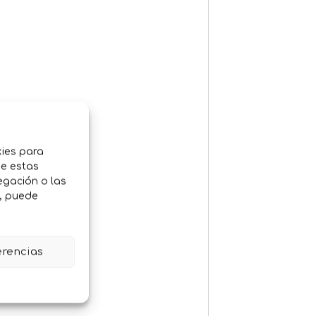
kies para
de estas
egación o las
o, puede
erencias