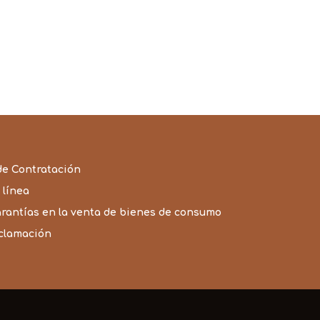
de
precios:
desde
26,49€
hasta
78,99€
de Contratación
 línea
arantías en la venta de bienes de consumo
eclamación