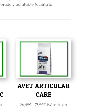
brada y palatable facilita la
AVET ARTICULAR
C
CARE
Rango
do
26,49
€
-
78,99
€
IVA incluido