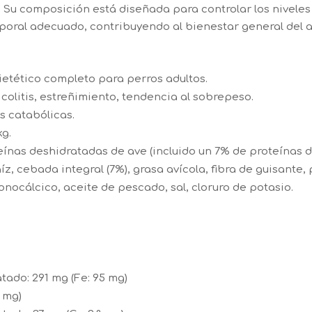
.
Su composición está diseñada para controlar los niveles
poral adecuado, contribuyendo al bienestar general del a
ietético completo para perros adultos.
 colitis, estreñimiento, tendencia al sobrepeso.
s catabólicas.
kg.
eínas deshidratadas de ave (incluido un 7% de proteínas d
z, cebada integral (7%), grasa avícola, fibra de guisante,
onocálcico, aceite de pescado, sal, cloruro de potasio.
atado: 291 mg (Fe: 95 mg)
6 mg)