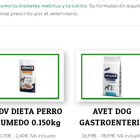
mo la diabetes mellitus y la colitis.
Su formulación equili
nal prescrito por el veterinario.
DV DIETA PERRO
AVET DOG
UMEDO 0.150kg
GASTROENTERI
Rango
Rango
1,75
€
-
2,40
€
IVA incluido
26,99
€
-
78,99
€
IVA inclui