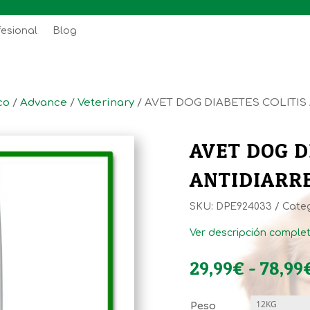
fesional
Blog
co
/
Advance
/
Veterinary
/ AVET DOG DIABETES COLITIS
AVET DOG D
ANTIDIARR
SKU:
DPE924033
Cate
Ver descripción comple
29,99
€
-
78,99
Peso