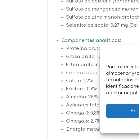
Sulfato de cobre(II) pentahidra
Sulfato de manganeso monohid
Sulfato de zinc monohidratado
Selenito de sodio: 0,27 mg (Se:
Componentes analíticos
:
Proteína bruta: 23%
Grasa bruta: 12%
Fibra bruta: 6,5%
Para ofrecer l
Ceniza bruta: 7%
almacenar y/o 
tecnologías n
Calcio: 1,2%
identificacion
Fósforo: 0,9%
afectar negati
Almidón: 28%
Azúcares totales: 2,5%
Ace
Omega 3: 0,3%
Omega 6: 2,7%
Energía metabolizable: 3.400 