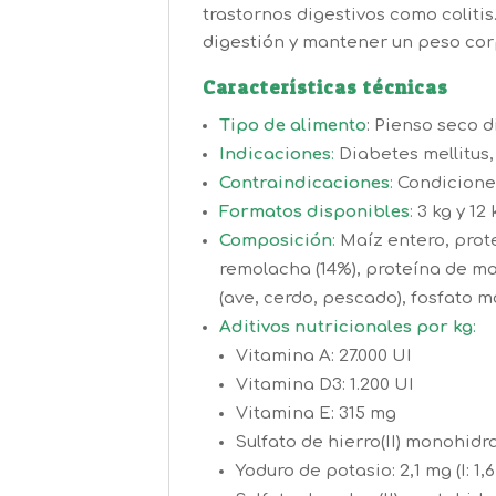
trastornos digestivos como colitis
digestión y mantener un peso cor
Características técnicas
Tipo de alimento
:
Pienso seco d
Indicaciones
:
Diabetes mellitus,
Contraindicaciones
:
Condicione
Formatos disponibles
:
3 kg y 12 
Composición
:
Maíz entero, prot
remolacha (14%), proteína de maí
(ave, cerdo, pescado), fosfato m
Aditivos nutricionales por kg
:
Vitamina A: 27.000 UI
Vitamina D3: 1.200 UI
Vitamina E: 315 mg
Sulfato de hierro(II) monohidr
Yoduro de potasio: 2,1 mg (I: 1,