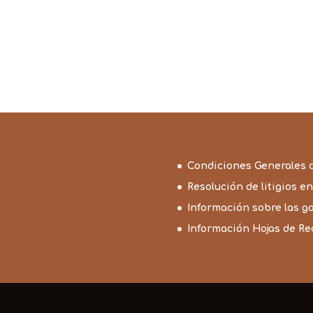
de
de
precios:
precios:
desde
desde
1,75€
26,99€
hasta
hasta
2,40€
78,99€
Condiciones Generales 
Resolución de litigios en
Información sobre las g
Información Hojas de R