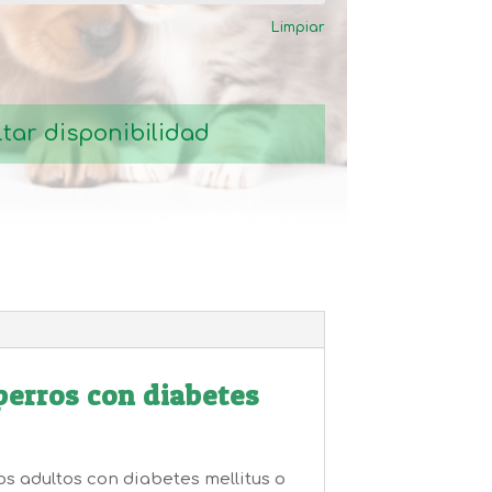
desde
Limpiar
29,99€
hasta
78,99€
tar disponibilidad
perros con diabetes
s adultos con diabetes mellitus o