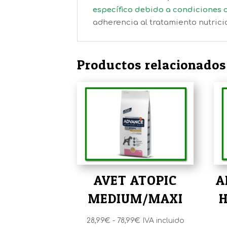
específico debido a condiciones co
adherencia al tratamiento nutricio
Productos relacionados
AVET ATOPIC
A
MEDIUM/MAXI
H
Rango
28,99
€
-
78,99
€
IVA incluido