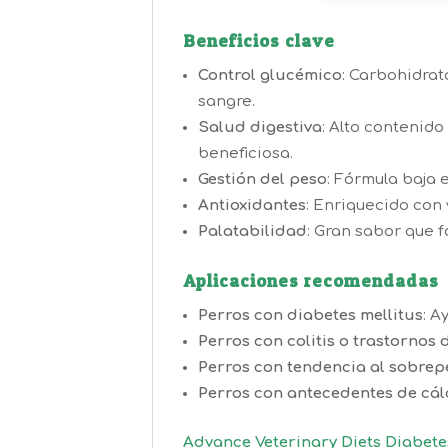
Beneficios clave
Control glucémico
:
Carbohidrato
sangre.
Salud digestiva
:
Alto contenido e
beneficiosa.
Gestión del peso
:
Fórmula baja e
Antioxidantes
:
Enriquecido con v
Palatabilidad
:
Gran sabor que fa
Aplicaciones recomendadas
Perros con diabetes mellitus
:
Ay
Perros con colitis o trastornos 
Perros con tendencia al sobrep
Perros con antecedentes de cál
Advance Veterinary Diets Diabete