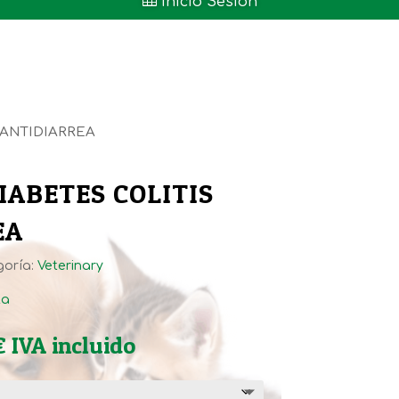

Inicio Sesión
 ANTIDIARREA
IABETES COLITIS
EA
goría:
Veterinary
ta
Rango
€
IVA incluido
de
precios: