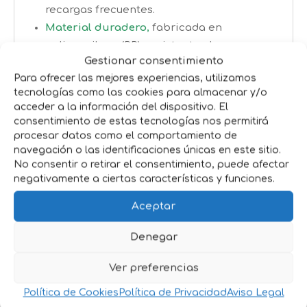
recargas frecuentes.
Material duradero
,
fabricada en
polipropileno (PP), resistente al uso
Gestionar consentimiento
intensivo.
Para ofrecer las mejores experiencias, utilizamos
Compatibilidad versátil
, válida tanto para
tecnologías como las cookies para almacenar y/o
rodillos de 180 mm como de menor
acceder a la información del dispositivo. El
tamaño.
consentimiento de estas tecnologías nos permitirá
procesar datos como el comportamiento de
Logra acabados profesionales y eficientes
navegación o las identificaciones únicas en este sitio.
No consentir o retirar el consentimiento, puede afectar
con la
bandeja de pintura compatible con
negativamente a ciertas características y funciones.
rodillos de 180mm
.
Aceptar
Añádela a tu carrito y disfruta de una
herramienta sólida, cómoda y duradera!
Denegar
Ver preferencias
Productos relacionados
Política de Cookies
Política de Privacidad
Aviso Legal