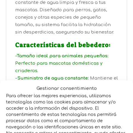
constante de agua limpia y fresca a tus
mascotas. Diseñado para perros, gatos,
conejos y otras especies de pequeño
tamaño, su sistema facilita la hidratación
sin desperdicios, asegurando su bienestar.
Características del bebedero:
-Tamaño ideal para animales pequeños:
Perfecto para mascotas domésticas y
criaderos.
-Suministro de agua constante:
Mantiene el
nivel adecuado sin necesidad de rellenados
Gestionar consentimiento
frecuentes.
Para ofrecer las mejores experiencias, utilizamos
-Material resistente y seguro:
Fabricado
tecnologías como las cookies para almacenar y/o
con materiales duraderos y fáciles de
acceder a la información del dispositivo. El
consentimiento de estas tecnologías nos permitirá
limpiar.
procesar datos como el comportamiento de
-Fácil instalación y mantenimiento:
Diseño
navegación o las identificaciones únicas en este sitio.
práctico para uso en interiores y exteriores.