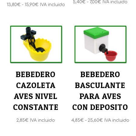
Rango
5,40
€
-
7,00
€
IVA incluido
Rango
13,80
€
-
15,90
€
IVA incluido
de
de
precios:
precios:
desde
desde
5,40€
13,80€
hasta
hasta
7,00€
15,90€
BEBEDERO
BEBEDERO
CAZOLETA
BASCULANTE
AVES NIVEL
PARA AVES
CONSTANTE
CON DEPOSITO
Rango
2,85
€
IVA incluido
4,85
€
-
25,60
€
IVA incluido
de
precios: