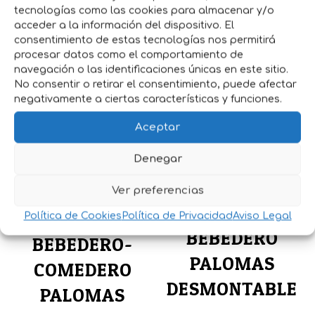
Saliente con amplia abertura,para facilitar
tecnologías como las cookies para almacenar y/o
el llenado del depósito y de acceso para
acceder a la información del dispositivo. El
poder beber los palomos
consentimiento de estas tecnologías nos permitirá
procesar datos como el comportamiento de
navegación o las identificaciones únicas en este sitio.
No consentir o retirar el consentimiento, puede afectar
Productos relacionados
negativamente a ciertas características y funciones.
Aceptar
Denegar
Ver preferencias
Política de Cookies
Política de Privacidad
Aviso Legal
BEBEDERO
BEBEDERO-
PALOMAS
COMEDERO
DESMONTABLE
PALOMAS