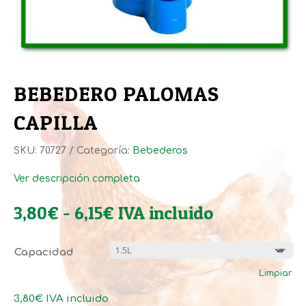
BEBEDERO PALOMAS
CAPILLA
SKU:
70727
Categoría:
Bebederos
Ver descripción completa
Rango
3,80
€
-
6,15
€
IVA incluido
de
precios:
Capacidad
desde
Limpiar
3,80€
hasta
3,80
€
IVA incluido