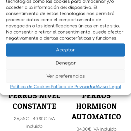
Medidas: 25x26x13 Cm
tecnologías como las cookies para almacenar y/o
acceder a la información del dispositivo. El
consentimiento de estas tecnologías nos permitirá
procesar datos como el comportamiento de
Productos relacionados
navegación o las identificaciones únicas en este sitio.
No consentir o retirar el consentimiento, puede afectar
negativamente a ciertas características y funciones.
Aceptar
Denegar
Ver preferencias
BEBEDERO
BEBEDERO
Política de Cookies
Política de Privacidad
Aviso Legal
PERROS NIVEL
PERROS
CONSTANTE
HORMIGON
AUTOMATICO
Rango
36,55
€
-
40,80
€
IVA
de
incluido
34,00
€
IVA incluido