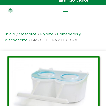

Inicio Sesión
Inicio
/
Mascotas
/
Pájaros
/
Comederos y
bizcocheras
/ BIZCOCHERA 2 HUECOS