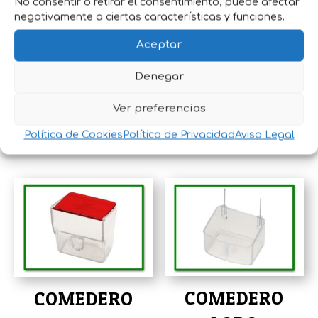
No consentir o retirar el consentimiento, puede afectar
negativamente a ciertas características y funciones.
Aceptar
COMEDERO
COMEDERO
PARA PAJAROS
CAPILLA-RUBI
Denegar
GARDEN
0.060 Kg
Ver preferencias
10,10
€
IVA incluido
Política de Cookies
Política de Privacidad
Aviso Legal
0,85
€
IVA incluido
COMEDERO
COMEDERO