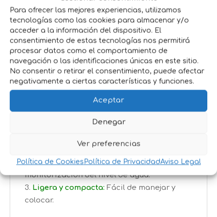
conejos y aves es práctica y fácil de usar.
Para ofrecer las mejores experiencias, utilizamos
tecnologías como las cookies para almacenar y/o
Con una capacidad de 2 litros, es perfecta
acceder a la información del dispositivo. El
para mantener a tus mascotas siempre bien
consentimiento de estas tecnologías nos permitirá
hidratadas. Su diseño traslúcido te permite
procesar datos como el comportamiento de
ver el nivel de agua en todo momento,
navegación o las identificaciones únicas en este sitio.
facilitando la tarea de rellenarla cuando sea
No consentir o retirar el consentimiento, puede afectar
necesario. Además, sus dimensiones
negativamente a ciertas características y funciones.
compactas (
10x10x25 cm
) hacen que sea fácil
Aceptar
de colocar en diferentes tipos de jaulas.
Denegar
Características y beneficios:
Capacidad de 2 litros:
Suficiente para
Ver preferencias
varios días.
Política de Cookies
Política de Privacidad
Aviso Legal
Material traslúcido:
Facilita la
monitorización del nivel de agua.
Ligera y compacta:
Fácil de manejar y
colocar.