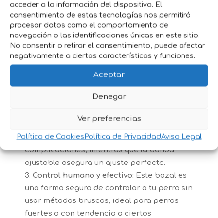
acceder a la información del dispositivo. El
Disponible en diferentes tamaños.
consentimiento de estas tecnologías nos permitirá
procesar datos como el comportamiento de
Beneficios:
navegación o las identificaciones únicas en este sitio.
No consentir o retirar el consentimiento, puede afectar
Comodidad y seguridad combinadas:
negativamente a ciertas características y funciones.
Gracias a los materiales de alta calidad, tu
perro se sentirá cómodo, y tú tendrás la
Aceptar
tranquilidad de saber que está bien
Denegar
protegido en cada paseo.
Fácil de ajustar y usar:
El sistema de
Ver preferencias
liberación rápida de la correa hace que
Política de Cookies
Política de Privacidad
Aviso Legal
colocar y retirar el bozal sea rápido y sin
complicaciones, mientras que la banda
ajustable asegura un ajuste perfecto.
Control humano y efectivo:
Este bozal es
una forma segura de controlar a tu perro sin
usar métodos bruscos, ideal para perros
fuertes o con tendencia a ciertos