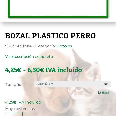
BOZAL PLASTICO PERRO
SKU:
BPS11204
Categoría:
Bozales
Ver descripción completa
Rango
4,25
€
-
6,30
€
IVA incluido
de
precios:
Tamaño
desde
Limpiar
4,25€
hasta
4,25
€
IVA incluido
6,30€
Hay existencias
BOZAL