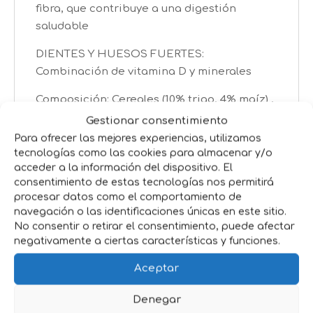
fibra, que contribuye a una digestión
saludable
DIENTES Y HUESOS FUERTES:
Combinación de vitamina D y minerales
Composición: Cereales (10% trigo, 4% maíz) ,
subproductos de origen vegetal (2,5% pulpa
Gestionar consentimiento
de remolacha) , carnes y subproductos
Para ofrecer las mejores experiencias, utilizamos
animales (4% proteínas deshidratadas de
tecnologías como las cookies para almacenar y/o
acceder a la información del dispositivo. El
buey) , aceites y grasas , sustancias
consentimiento de estas tecnologías nos permitirá
minerales , verduras (1% guisantes
procesar datos como el comportamiento de
deshidratados, equivalente a un 4% de
navegación o las identificaciones únicas en este sitio.
guisantes frescos, 0,05% zanahoria
No consentir o retirar el consentimiento, puede afectar
deshidratada, equivalente a un 0,4% de
negativamente a ciertas características y funciones.
zanahoria frescas).
Aceptar
Modo de Empleo: El producto debe ser
Denegar
administrado en forma seca. Deje siempre