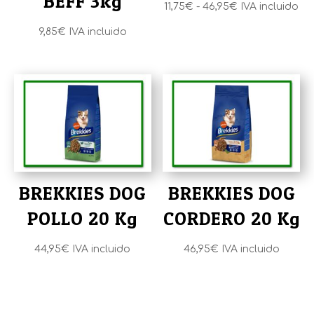
BEFF 3kg
Rango
11,75
€
-
46,95
€
IVA incluido
de
9,85
€
IVA incluido
precios:
desde
11,75€
hasta
46,95€
BREKKIES DOG
BREKKIES DOG
POLLO 20 Kg
CORDERO 20 Kg
44,95
€
IVA incluido
46,95
€
IVA incluido