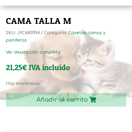
CAMA TALLA M
SKU:
JYC68019M
Categoría:
Casetas camas y
parideras
Ver descripción completa
21,25
€
IVA incluido
Hay existencias
CAMA
TALLA
Añadir al carrito
M
cantidad