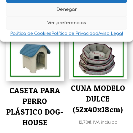
PUERTA
13,50
€
IVA incluido
Denegar
99,65
€
IVA incluido
Ver preferencias
Política de Cookies
Política de Privacidad
Aviso Legal
CUNA MODELO
CASETA PARA
DULCE
PERRO
(52x40x18cm)
PLÁSTICO DOG-
HOUSE
12,70
€
IVA incluido