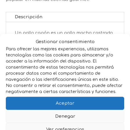
Descripción
Un pollo capón es un pollo macho castrado
que se cría específicamente para la
Gestionar consentimiento
producción de carne de alta calidad. La
Para ofrecer las mejores experiencias, utilizamos
castración se realiza generalmente cuando
tecnologías como las cookies para almacenar y/o
acceder a la información del dispositivo. El
el pollo es joven para evitar que desarrolle
consentimiento de estas tecnologías nos permitirá
características sexuales secundarias.
procesar datos como el comportamiento de
La castración del pollo se realiza
navegación o las identificaciones únicas en este sitio.
generalmente cuando el animal tiene entre
No consentir o retirar el consentimiento, puede afectar
4 y 8 semanas de edad. Esto se hace
negativamente a ciertas características y funciones.
eliminando quirúrgicamente los testículos
Aceptar
del pollo macho, lo que detiene la
producción de hormonas sexuales.
Denegar
Al castrar al pollo macho, se evita que
desarrolle características sexuales
Ver preferencias