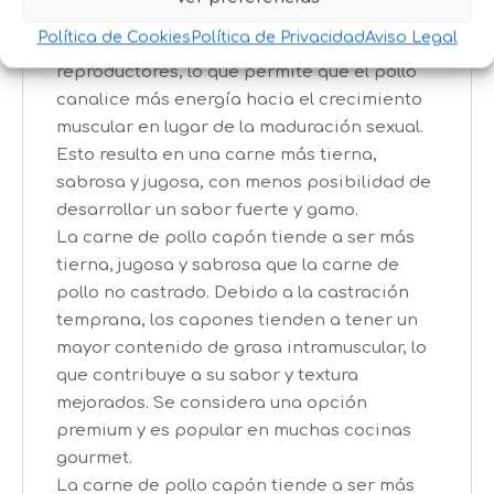
secundarias, como la producción de
Política de Cookies
Política de Privacidad
Aviso Legal
esperma y la maduración de los órganos
reproductores, lo que permite que el pollo
canalice más energía hacia el crecimiento
muscular en lugar de la maduración sexual.
Esto resulta en una carne más tierna,
sabrosa y jugosa, con menos posibilidad de
desarrollar un sabor fuerte y gamo.
La carne de pollo capón tiende a ser más
tierna, jugosa y sabrosa que la carne de
pollo no castrado. Debido a la castración
temprana, los capones tienden a tener un
mayor contenido de grasa intramuscular, lo
que contribuye a su sabor y textura
mejorados. Se considera una opción
premium y es popular en muchas cocinas
gourmet.
La carne de pollo capón tiende a ser más