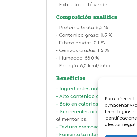
- Extracto de té verde
Composición analítica
- Proteína bruta: 8,5 %
- Contenido graso: 0,5 %
- Fibras crudas: 0,1 %
- Cenizas crudas: 1,5 %
- Humedad: 88,0 %
- Energía: 6,0 kcal/tubo
Beneficios
-
Ing
redientes naturales:
Elaborado
-
Alt
o contenido de humedad:
Con
Para ofrecer l
-
Baj
o en calorías
:
Con solo 6 kcal 
almacenar y/o 
-
Sin
cereales ni aditivos artificial
tecnologías n
identificacion
alimentarias.
afectar negati
-
Te
xtura cremosa:
Su consistencia
-
Fom
enta la interacción:
Diseñado