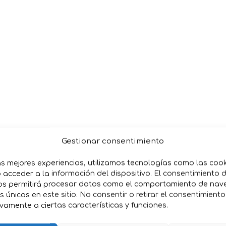
Gestionar consentimiento
 con atún salvaje y vieiras, proporcionando proteínas de 
 un 88% de humedad, ayuda a mantener una adecuada hid
as mejores experiencias, utilizamos tecnologías como las coo
por tubo, es ideal para gatos que requieren control calóri
acceder a la información del dispositivo. El consentimiento 
es:
Libre de conservantes y colorantes artificiales, adec
os permitirá procesar datos como el comportamiento de nav
es únicas en este sitio. No consentir o retirar el consentimient
vamente a ciertas características y funciones.
 facilita la administración y es altamente palatable para l
 para alimentar directamente con la mano, fortaleciendo e