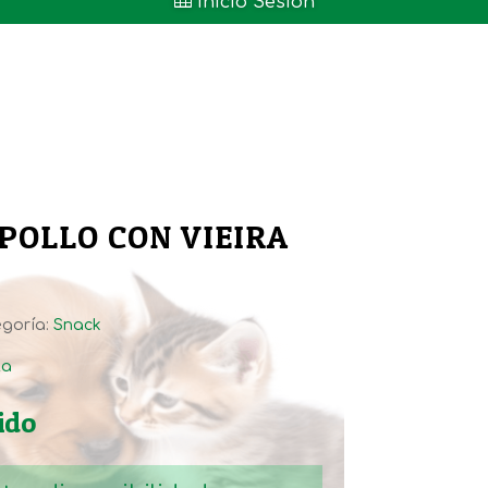

Inicio Sesión
POLLO CON VIEIRA
goría:
Snack
ta
ido