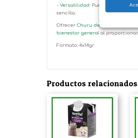
Ace
-
Vers
atilidad:
Puede utilizarse c
sencilla.
Ofrecer
Churu de Atún con Vieir
bienestar genera
l al proporciona
Formato: 4x14gr
Productos relacionados