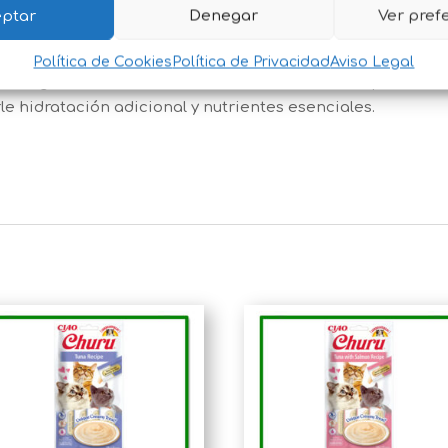
ptar
Denegar
Ver pref
omo premio, complemento alimenticio o para administra
Política de Cookies
Política de Privacidad
Aviso Legal
a
a tu gato no solo le brinda una deliciosa recompensa, s
rle hidratación adicional y nutrientes esenciales.