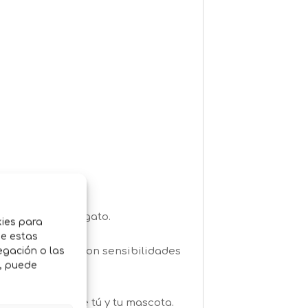
alta calidad.
ratación en tu gato.
kies para
co.
de estas
uado para gatos con sensibilidades
egación o las
o, puede
os felinos.
l vínculo entre tú y tu mascota.