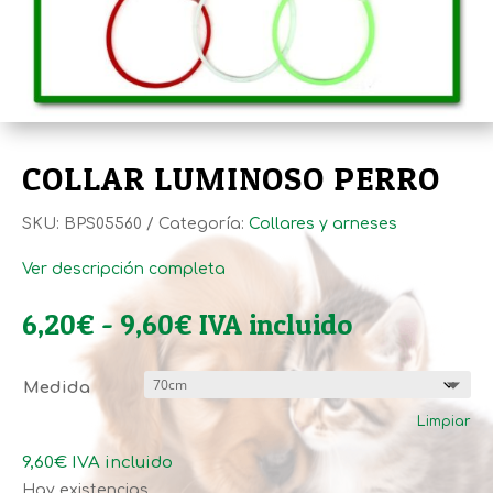
COLLAR LUMINOSO PERRO
SKU:
BPS05560
Categoría:
Collares y arneses
Ver descripción completa
Rango
6,20
€
-
9,60
€
IVA incluido
de
precios:
Medida
desde
Limpiar
6,20€
hasta
9,60
€
IVA incluido
9,60€
Hay existencias