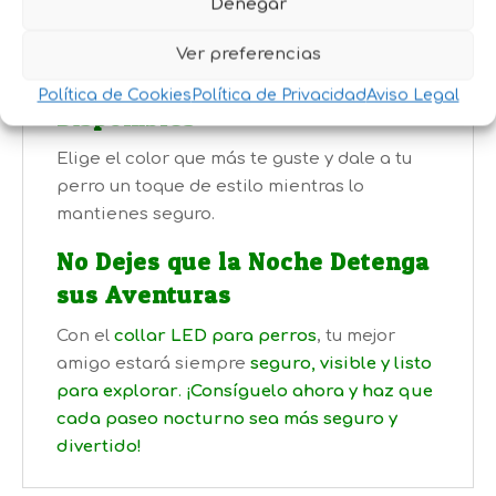
Denegar
alta calidad que garantizan una larga vida
útil.
Ver preferencias
Variedad de Colores
Política de Cookies
Política de Privacidad
Aviso Legal
Disponibles
Elige el color que más te guste y dale a tu
perro un toque de estilo mientras lo
mantienes seguro.
No Dejes que la Noche Detenga
sus Aventuras
Con el
collar LED para perros
, tu mejor
amigo estará siempre
seguro, visible y listo
para explorar
.
¡Consíguelo ahora y haz que
cada paseo nocturno sea más seguro y
divertido!