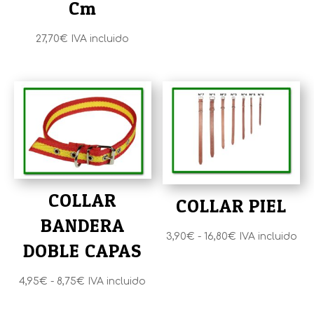
Cm
hasta
11,30€
27,70
€
IVA incluido
COLLAR
COLLAR PIEL
BANDERA
Rango
3,90
€
-
16,80
€
IVA incluido
DOBLE CAPAS
de
precios:
Rango
4,95
€
-
8,75
€
IVA incluido
desde
de
3,90€