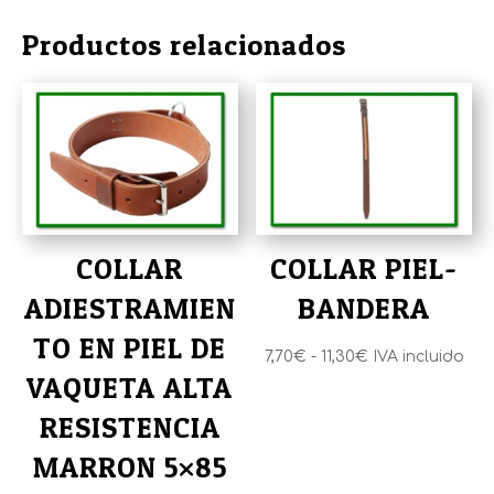
Productos relacionados
COLLAR
COLLAR PIEL-
ADIESTRAMIEN
BANDERA
TO EN PIEL DE
Rango
7,70
€
-
11,30
€
IVA incluido
VAQUETA ALTA
de
precios:
RESISTENCIA
desde
MARRON 5×85
7,70€