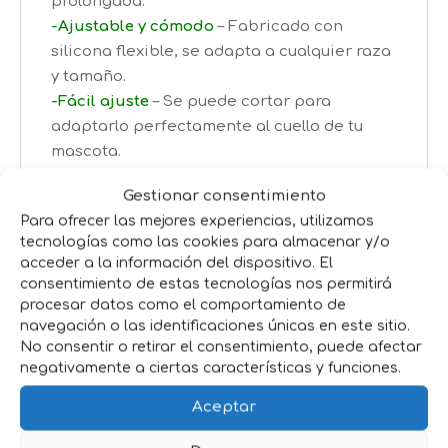
prolongada.
-Ajustable y cómodo
– Fabricado con
silicona flexible, se adapta a cualquier raza
y tamaño.
-Fácil ajuste
– Se puede cortar para
adaptarlo perfectamente al cuello de tu
mascota.
Beneficios Clave
Gestionar consentimiento
Para ofrecer las mejores experiencias, utilizamos
-Mayor seguridad
– Mantiene a tu perro
tecnologías como las cookies para almacenar y/o
visible en zonas con tráfico o poca
acceder a la información del dispositivo. El
iluminación.
consentimiento de estas tecnologías nos permitirá
procesar datos como el comportamiento de
-Tranquilidad total
– Disfruta los paseos
navegación o las identificaciones únicas en este sitio.
nocturnos sin preocuparte por perder de
No consentir o retirar el consentimiento, puede afectar
vista a tu mascota.
negativamente a ciertas características y funciones.
-Uso sencillo y práctico
– Solo enciéndelo,
ajústalo y listo para la aventura.
Aceptar
-Durabilidad y resistencia
– Materiales de