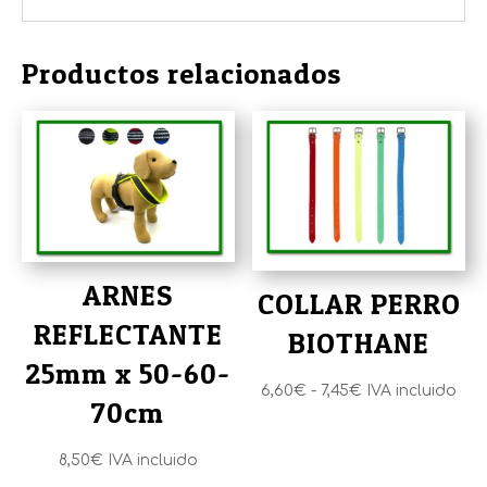
Productos relacionados
ARNES
COLLAR PERRO
REFLECTANTE
BIOTHANE
25mm x 50-60-
Rango
6,60
€
-
7,45
€
IVA incluido
70cm
de
precios:
8,50
€
IVA incluido
desde