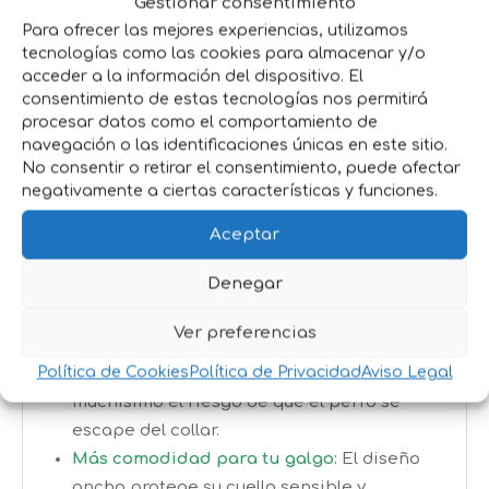
Gestionar consentimiento
paseo.
Para ofrecer las mejores experiencias, utilizamos
tecnologías como las cookies para almacenar y/o
Material resistente y acolchado:
Suave al
acceder a la información del dispositivo. El
tacto pero muy duradero para el uso
consentimiento de estas tecnologías nos permitirá
diario.
procesar datos como el comportamiento de
Diseños originales y llamativos:
navegación o las identificaciones únicas en este sitio.
Estampados modernos para darle
No consentir o retirar el consentimiento, puede afectar
negativamente a ciertas características y funciones.
personalidad a cada paseo.
Herrajes metálicos de gran calidad:
Aceptar
Resistentes, seguros y preparados para
durar.
Denegar
Ver preferencias
Beneficios que te van a encantar:
Política de Cookies
Política de Privacidad
Aviso Legal
Mayor seguridad en los paseos:
Reduce
muchísimo el riesgo de que el perro se
escape del collar.
Más comodidad para tu galgo:
El diseño
ancho protege su cuello sensible y