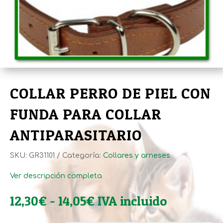
COLLAR PERRO DE PIEL CON
FUNDA PARA COLLAR
ANTIPARASITARIO
SKU:
GR31101
Categoría:
Collares y arneses
Ver descripción completa
Rango
12,30
€
-
14,05
€
IVA incluido
de