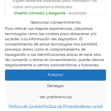
Especialmente diseñada para introducir un
collar antiparasitario estándar.
-Diseño cómodo y elegante
– Acabado
clásico que se adapta al estilo de cualquier
Gestionar consentimiento
perro.
Para ofrecer las mejores experiencias, utilizamos
-Ajuste seguro
– Hebilla fuerte que
tecnologías como las cookies para almacenar y/o
garantiza una sujeción firme y estable.
acceder a la información del dispositivo. El
consentimiento de estas tecnologías nos permitirá
Ventajas del Collar con Funda
procesar datos como el comportamiento de
Antiparasitaria
navegación o las identificaciones únicas en este sitio.
No consentir o retirar el consentimiento, puede afectar
-Doble funcionalidad
– Estética y
negativamente a ciertas características y funciones.
protección antiparásitos en un solo
Aceptar
producto.
-Mayor seguridad
– El collar antiparasitario
Denegar
queda protegido y oculto, evitando pérdidas
o daños.
Ver preferencias
-
Ideal para todas las razas
– Disponible en
Política de Cookies
Política de Privacidad
Aviso Legal
diferentes tallas para perros pequeños,