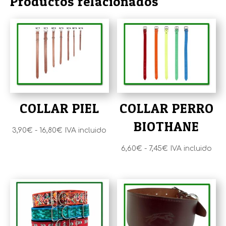
Productos relacionados
COLLAR PIEL
COLLAR PERRO
BIOTHANE
Rango
3,90
€
-
16,80
€
IVA incluido
de
Rango
6,60
€
-
7,45
€
IVA incluido
precios:
de
desde
precios:
3,90€
desde
hasta
6,60€
16,80€
hasta