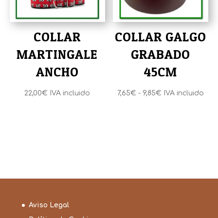
7,45€
COLLAR
COLLAR GALGO
MARTINGALE
GRABADO
ANCHO
45CM
Rango
22,00
€
IVA incluido
7,65
€
-
9,85
€
IVA incluido
de
precios:
desde
7,65€
hasta
9,85€
Aviso Legal