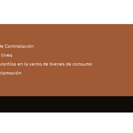
73,05€
hasta
96,90€
de Contratación
 línea
arantías en la venta de bienes de consumo
eclamación