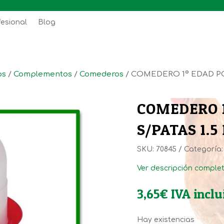
fesional
Blog
os
/
Complementos
/
Comederos
/ COMEDERO 1º EDAD PO
COMEDERO 1
S/PATAS 1.5
SKU:
70845
Categoría
Ver descripción comple
3,65
€
IVA inclu
Hay existencias