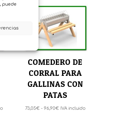
o, puede
erencias
E
COMEDERO DE
CORRAL PARA
GALLINAS CON
PATAS
Rango
do
73,05
€
-
96,90
€
IVA incluido
de
precios:
desde