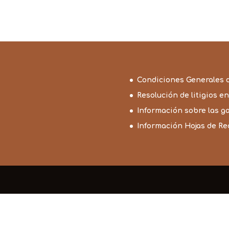
26,25€
hasta
39,55€
Condiciones Generales 
Resolución de litigios en
Información sobre las g
Información Hojas de R