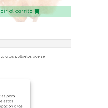
dir al carrito
o a los polluelos que se
kies para
de estas
egación o las