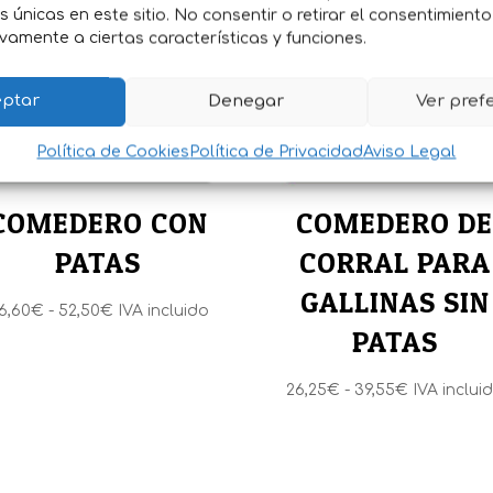
es únicas en este sitio. No consentir o retirar el consentimient
vamente a ciertas características y funciones.
ptar
Denegar
Ver pref
Política de Cookies
Política de Privacidad
Aviso Legal
COMEDERO CON
COMEDERO D
PATAS
CORRAL PARA
GALLINAS SIN
Rango
6,60
€
-
52,50
€
IVA incluido
PATAS
de
precios:
Rango
26,25
€
-
39,55
€
IVA inclui
desde
de
46,60€
precios:
hasta
desde
52,50€