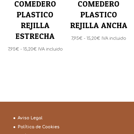
COMEDERO
COMEDERO
PLASTICO
PLASTICO
REJILLA
REJILLA ANCHA
ESTRECHA
Rango
7,95
€
-
15,20
€
IVA incluido
de
Rango
7,95
€
-
15,20
€
IVA incluido
precios:
de
desde
precios:
7,95€
desde
hasta
7,95€
15,20€
hasta
15,20€
Aviso Legal
Política de Cookies