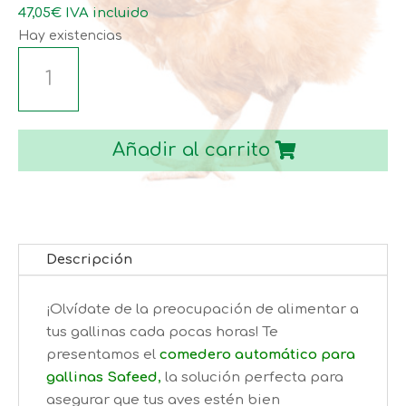
hasta
47,05
€
IVA incluido
72,30€
Hay existencias
COMEDERO
AUTOMATICO
SAFEED
PARA
Añadir al carrito
GALLINAS
cantidad
Descripción
¡Olvídate de la preocupación de alimentar a
tus gallinas cada pocas horas! Te
presentamos el
comedero automático para
gallinas Safeed
,
la solución perfecta para
asegurar que tus aves estén bien