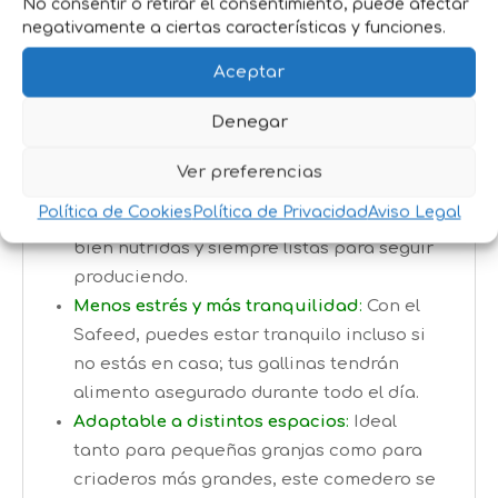
No consentir o retirar el consentimiento, puede afectar
Mayor control y ahorro de alimento
:
negativamente a ciertas características y funciones.
Gracias a su diseño anti-derrame, este
Aceptar
comedero reduce el desperdicio y te
ayuda a economizar en el consumo de
Denegar
alimento.
Alimentación segura y constante
:
Tus
Ver preferencias
gallinas tendrán acceso a su comida sin
Política de Cookies
Política de Privacidad
Aviso Legal
interrupciones, asegurando que estén
bien nutridas y siempre listas para seguir
produciendo.
Menos estrés y más tranquilidad
:
Con el
Safeed, puedes estar tranquilo incluso si
no estás en casa; tus gallinas tendrán
alimento asegurado durante todo el día.
Adaptable a distintos espacios
:
Ideal
tanto para pequeñas granjas como para
criaderos más grandes, este comedero se