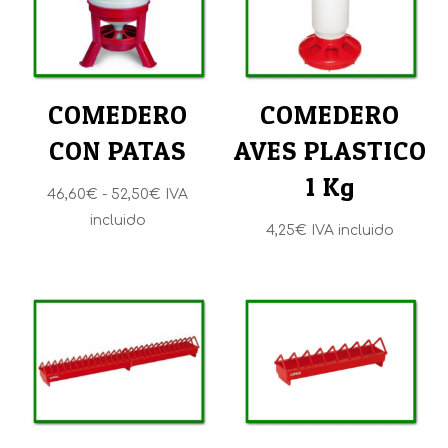
COMEDERO
COMEDERO
CON PATAS
AVES PLASTICO
1 Kg
Rango
46,60
€
-
52,50
€
IVA
de
incluido
4,25
€
IVA incluido
precios:
desde
46,60€
hasta
52,50€