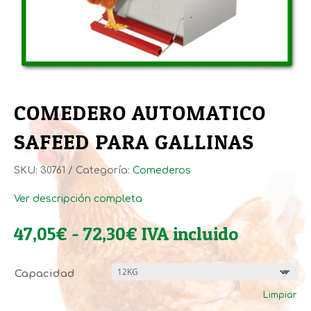
COMEDERO AUTOMATICO
SAFEED PARA GALLINAS
SKU:
30761
Categoría:
Comederos
Ver descripción completa
Rango
47,05
€
-
72,30
€
IVA incluido
de
precios:
Capacidad
desde
Limpiar
47,05€