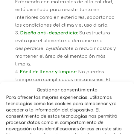
Fabricado con materiales de alta calidad,
está diseñado para resistir tanto en
interiores como en exteriores, soportando
las condiciones del clima y el uso diario.
Diseño anti-desperdicio
:
Su estructura
evita que el alimento se derrame o se
desperdicie, ayudándote a reducir costos y
mantener el área de alimentación más
limpia.
Fácil de llenar y limpiar
:
No pierdas
tiempo con complicados mecanismos. El
Safeed es sencillo de rellenar y limpiar,
Gestionar consentimiento
ahorrándote esfuerzo y tiempo en el
Para ofrecer las mejores experiencias, utilizamos
mantenimiento.
tecnologías como las cookies para almacenar y/o
acceder a la información del dispositivo. El
consentimiento de estas tecnologías nos permitirá
Beneficios para ti y tus
procesar datos como el comportamiento de
gallinas:
navegación o las identificaciones únicas en este sitio.