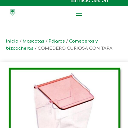

Inicio Sesión
Inicio
/
Mascotas
/
Pájaros
/
Comederos y
bizcocheras
/ COMEDERO CURIOSA CON TAPA