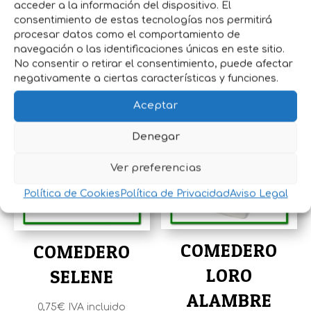
acceder a la información del dispositivo. El
limpiarse y desinfectarse con
consentimiento de estas tecnologías nos permitirá
regularidad.Especial para jaulas de
procesar datos como el comportamiento de
navegación o las identificaciones únicas en este sitio.
concurso.
No consentir o retirar el consentimiento, puede afectar
negativamente a ciertas características y funciones.
Productos relacionados
Aceptar
Denegar
Ver preferencias
Política de Cookies
Política de Privacidad
Aviso Legal
COMEDERO
COMEDERO
LORO
SELENE
ALAMBRE
0,75
€
IVA incluido