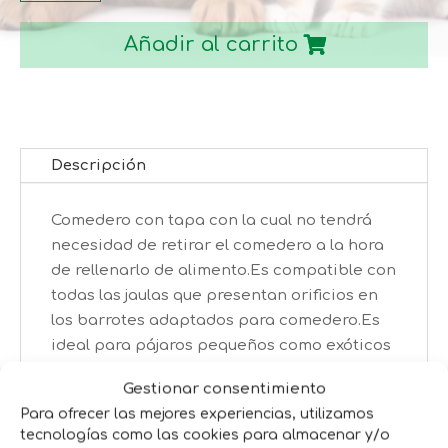
TAPA
Añadir al carrito
cantidad
Descripción
Comedero con tapa con la cual no tendrá
necesidad de retirar el comedero a la hora
de rellenarlo de alimento.Es compatible con
todas las jaulas que presentan orificios en
los barrotes adaptados para comedero.Es
ideal para pájaros pequeños como exóticos
o canarios.Se instala fácilmente en
Gestionar consentimiento
cualquier jaula ya que queda encajado entre
Para ofrecer las mejores experiencias, utilizamos
los barrotes.Al estar cerrado evita que los
tecnologías como las cookies para almacenar y/o
animales tiren la comida por el suelo.Puede