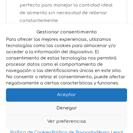
perfecto para manejar la cantidad ideal
de alimento sin necesidad de rellenar
constantemente.
Gestionar consentimiento
Beneficios que te encantarán:
Para ofrecer las mejores experiencias, utilizamos
tecnologías como las cookies para almacenar y/o
Ahorra tiempo y esfuerzo
:
Gracias a su
acceder a la información del dispositivo. El
capacidad y fácil limpieza, tendrás más
consentimiento de estas tecnologías nos permitirá
tiempo para dedicar a otras tareas.
procesar datos como el comportamiento de
Mejora la higiene
:
Al mantener el alimento
navegación o las identificaciones únicas en este sitio.
No consentir o retirar el consentimiento, puede afectar
en buen estado y evitar el desperdicio,
negativamente a ciertas características y funciones.
reduces el riesgo de infecciones o
enfermedades.
Aceptar
Mayor durabilidad
:
Su material de
Denegar
plástico de alta calidad asegura que sea
un comedero de larga vida útil, resistente
Ver preferencias
a golpes y al clima.
Practicidad en su uso
:
El diseño evita que
Política de Cookies
Política de Privacidad
Aviso Legal