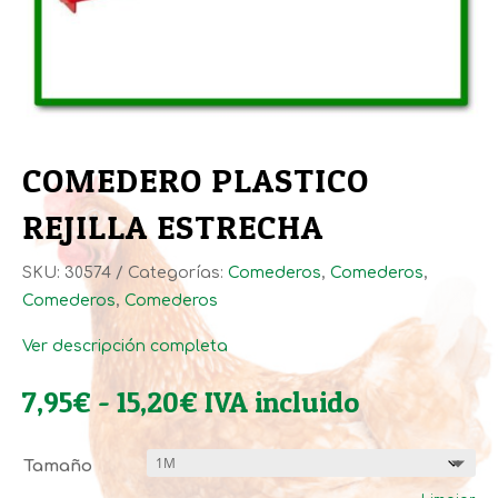
COMEDERO PLASTICO
REJILLA ESTRECHA
SKU:
30574
Categorías:
Comederos
,
Comederos
,
Comederos
,
Comederos
Ver descripción completa
Rango
7,95
€
-
15,20
€
IVA incluido
de
precios:
Tamaño
desde