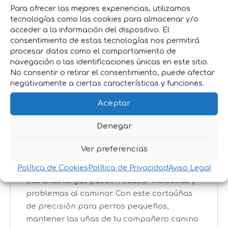
Beneficios:
Para ofrecer las mejores experiencias, utilizamos
tecnologías como las cookies para almacenar y/o
Especial para perros pequeños:
Cortes
acceder a la información del dispositivo. El
precisos en uñas delicadas sin causar
consentimiento de estas tecnologías nos permitirá
molestias.
procesar datos como el comportamiento de
navegación o las identificaciones únicas en este sitio.
Ahorra tiempo y dinero:
Realiza el corte
No consentir o retirar el consentimiento, puede afectar
en casa con total seguridad.
negativamente a ciertas características y funciones.
Menos estrés para tu perro
: El proceso es
rápido, silencioso y no invasivo.
Aceptar
Fácil de usar
en cualquier momento: Ideal
Denegar
tanto para uso doméstico como en viajes.
Un Cuidado Esencial
para la Salud de tu
Ver preferencias
Mascota
Política de Cookies
Política de Privacidad
Aviso Legal
Las uñas largas pueden causar molestias y
problemas al caminar. Con este cortaúñas
de precisión para perros pequeños,
mantener las uñas de tu compañero canino