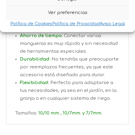
para evitar fugas y mantener un flujo
constante de agua.
Ver preferencias
Política de Cookies
Política de Privacidad
Aviso Legal
Beneficios para ti:
Ahorro de tiempo:
Conectar varias
mangueras es muy rápido y sin necesidad
de herramientas especiales.
Durabilidad:
No tendrás que preocuparte
por reemplazos frecuentes, ya que este
accesorio está diseñado para durar.
Flexibilidad:
Perfecto para adaptarse a
tus necesidades, ya sea en el jardín, en la
granja o en cualquier sistema de riego.
Tamaños:
10/10 mm , 10/7mm. y 7/7mm.