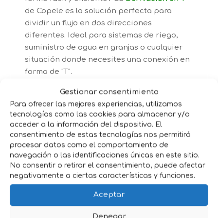
de Copele es la solución perfecta para
dividir un flujo en dos direcciones
diferentes. Ideal para sistemas de riego,
suministro de agua en granjas o cualquier
situación donde necesites una conexión en
forma de "T".
Características principales:
Gestionar consentimiento
Para ofrecer las mejores experiencias, utilizamos
Material resistente:
Hecho de plástico
tecnologías como las cookies para almacenar y/o
duradero que soporta las condiciones más
acceder a la información del dispositivo. El
exigentes.
consentimiento de estas tecnologías nos permitirá
procesar datos como el comportamiento de
Fácil de instalar:
Simplemente conecta
navegación o las identificaciones únicas en este sitio.
las mangueras y listo. Sin complicaciones.
No consentir o retirar el consentimiento, puede afectar
Versatilidad:
Compatible con diferentes
negativamente a ciertas características y funciones.
tipos de mangueras, lo que te da flexibilidad
Aceptar
para usarlo en distintos proyectos.
Conexión segura:
Asegura un ajuste firme
Denegar