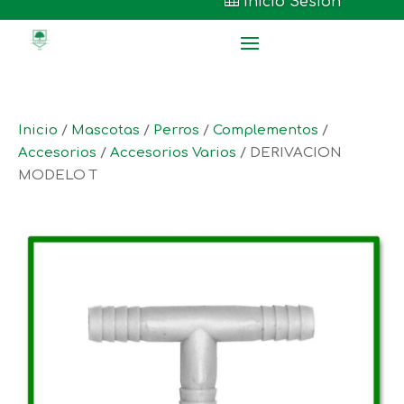

Inicio Sesión
Inicio
/
Mascotas
/
Perros
/
Complementos
/
Accesorios
/
Accesorios Varios
/ DERIVACION
MODELO T