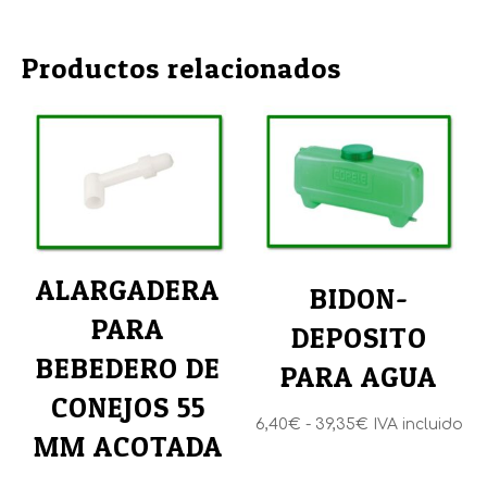
Title
Productos relacionados
ALARGADERA
BIDON-
PARA
DEPOSITO
BEBEDERO DE
PARA AGUA
CONEJOS 55
Rango
6,40
€
-
39,35
€
IVA incluido
MM ACOTADA
de
precios: