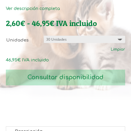
Ver descripción completa
Rango
2,60
€
-
46,95
€
IVA incluido
de
precios:
Unidades
desde
Limpiar
2,60€
hasta
46,95
€
IVA incluido
46,95€
Consultar disponibilidad