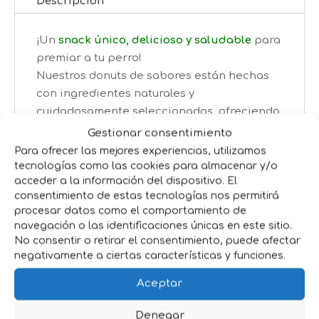
Descripción
¡Un
snack único, delicioso y saludable
para
premiar a tu perro!
Nuestros donuts de sabores están hechas
con ingredientes naturales y
cuidadosamente seleccionados, ofreciendo
un capricho bajo en calorías, lleno
de sabor
Gestionar consentimiento
y beneficios nutricionales.
Para ofrecer las mejores experiencias, utilizamos
tecnologías como las cookies para almacenar y/o
Características principales:
acceder a la información del dispositivo. El
consentimiento de estas tecnologías nos permitirá
Elaborados con
boniato
como base
procesar datos como el comportamiento de
nutritiva.
navegación o las identificaciones únicas en este sitio.
No consentir o retirar el consentimiento, puede afectar
Rellenos de
pollo
de alta calidad.
negativamente a ciertas características y funciones.
Glaseado irresistible de
zanahoria
Ideal como recompensa o snack especial.
Aceptar
Donuts de Zanahoria
es un regalo hecho
Denegar