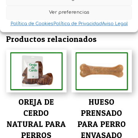
con amor para el mejor amigo de tu familia.
Ver preferencias
¡Saludables, irresistibles y llenos de sabor!
Política de Cookies
Política de Privacidad
Aviso Legal
Productos relacionados
OREJA DE
HUESO
CERDO
PRENSADO
NATURAL PARA
PARA PERRO
PERROS
ENVASADO