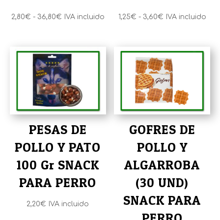
Rango
Rango
2,80
€
-
36,80
€
IVA incluido
1,25
€
-
3,60
€
IVA incluido
de
de
precios:
precios:
desde
desde
2,80€
1,25€
hasta
hasta
36,80€
3,60€
PESAS DE
GOFRES DE
POLLO Y PATO
POLLO Y
100 Gr SNACK
ALGARROBA
PARA PERRO
(30 UND)
SNACK PARA
2,20
€
IVA incluido
PERRO