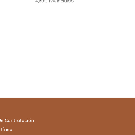
4,80
€
IVA incluido
de Contratación
 línea