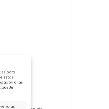
kies para
de estas
egación o las
o, puede
erencias