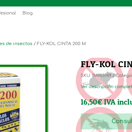
fesional
Blog
es de insectos
/ FLY-KOL CINTA 200 M
FLY-KOL CI
SKU:
IMP03149
Catego
Ver descripción comple
16,50
€
IVA incl
Consul