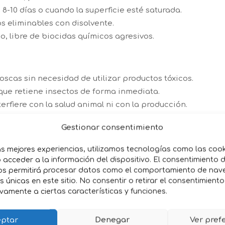
8-10 días o cuando la superficie esté saturada.
s eliminables con disolvente.
, libre de biocidas químicos agresivos.
scas sin necesidad de utilizar productos tóxicos.
ue retiene insectos de forma inmediata.
erfiere con la salud animal ni con la producción.
200 m que permite cubrir amplias instalaciones.
Gestionar consentimiento
ión periódica rápida y limpieza fácil con disolvente.
as mejores experiencias, utilizamos tecnologías como las coo
acceder a la información del dispositivo. El consentimiento 
os permitirá procesar datos como el comportamiento de nav
y caprino.
es únicas en este sitio. No consentir o retirar el consentimient
vamente a ciertas características y funciones.
naderas donde se requiera control de moscas continuo.
ptar
Denegar
Ver pref