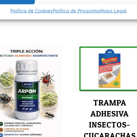
e busquen ofrecer un método de lucha antimoscas limpio,
Política de Cookies
Política de Privacidad
Aviso Legal
TRAMPA
ADHESIVA
INSECTOS-
CUCARACHAS