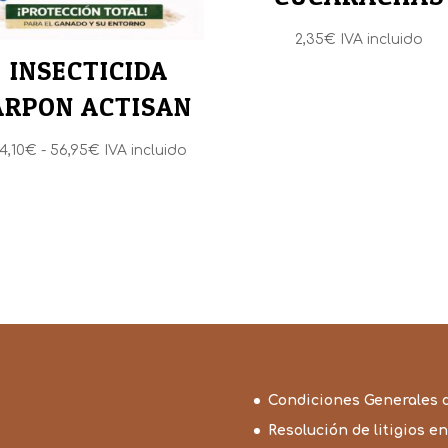
2,35
€
IVA incluido
INSECTICIDA
ARPON ACTISAN
Rango
4,10
€
-
56,95
€
IVA incluido
de
precios:
desde
24,10€
hasta
56,95€
Condiciones Generales 
Resolución de litigios en