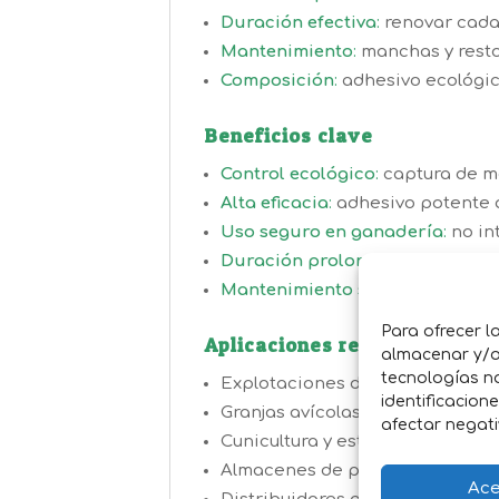
Duración efectiva
:
renovar cada 
Mantenimiento
:
manchas y resto
Composición
:
adhesivo ecológico
Beneficios clave
Control ecológico
:
captura de mo
Alta eficacia
:
adhesivo potente q
Uso seguro en ganadería
:
no int
Duración prolongada
:
rollo de 
Mantenimiento sencillo
:
sustituc
Para ofrecer l
Aplicaciones recomendadas
almacenar y/o 
tecnologías n
Explotaciones de vacuno, ovino 
identificacion
Granjas avícolas y porcinas.
afectar negati
Cunicultura y establos equinos.
Almacenes de pienso y naves ga
Ace