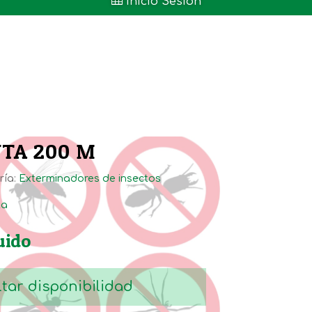

Inicio Sesión
NTA 200 M
ría:
Exterminadores de insectos
ta
uido
tar disponibilidad