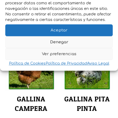
intercaladas.
procesar datos como el comportamiento de
navegación o las identificaciones únicas en este sitio.
Su puesta supera los 320 huevos al año si
No consentir o retirar el consentimiento, puede afectar
recibe el alimento y los cuidados
negativamente a ciertas características y funciones.
adecuados.
Aceptar
Denegar
Productos relacionados
Ver preferencias
Política de Cookies
Política de Privacidad
Aviso Legal
GALLINA
GALLINA PITA
CAMPERA
PINTA