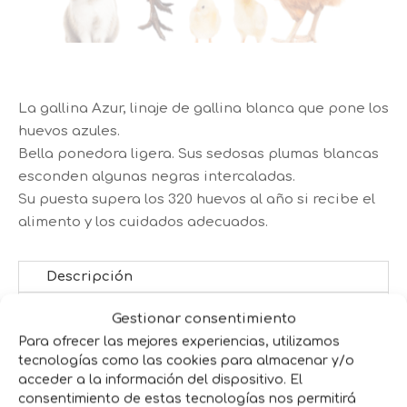
La gallina Azur, linaje de gallina blanca que pone los
huevos azules.
Bella ponedora ligera. Sus sedosas plumas blancas
esconden algunas negras intercaladas.
Su puesta supera los 320 huevos al año si recibe el
alimento y los cuidados adecuados.
Descripción
Gestionar consentimiento
La gallina Azur, linaje de gallina blanca que
Para ofrecer las mejores experiencias, utilizamos
pone los huevos azules.
tecnologías como las cookies para almacenar y/o
Bella ponedora ligera. Sus sedosas plumas
acceder a la información del dispositivo. El
blancas esconden algunas negras
consentimiento de estas tecnologías nos permitirá