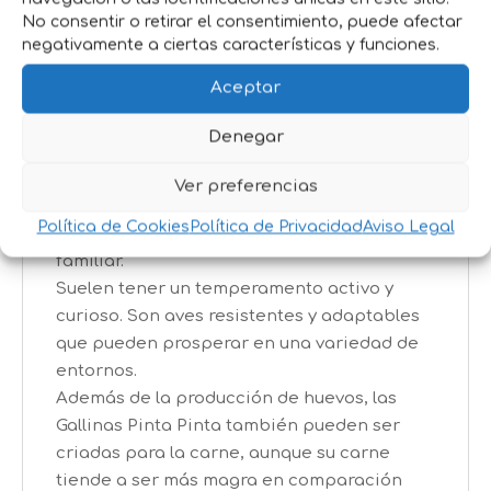
En general, las Gallinas Pinta Pinta tienden
No consentir o retirar el consentimiento, puede afectar
a ser de tamaño mediano a pequeño, con
negativamente a ciertas características y funciones.
cuerpos compactos y proporcionados.
Aceptar
Son conocidas por su producción de
huevos, aunque no alcanzan los niveles de
Denegar
producción de algunas razas comerciales
especializadas en la producción de huevos.
Ver preferencias
Sin embargo, son excelentes para la
Política de Cookies
Política de Privacidad
Aviso Legal
producción de huevos para consumo
familiar.
Suelen tener un temperamento activo y
curioso. Son aves resistentes y adaptables
que pueden prosperar en una variedad de
entornos.
Además de la producción de huevos, las
Gallinas Pinta Pinta también pueden ser
criadas para la carne, aunque su carne
tiende a ser más magra en comparación