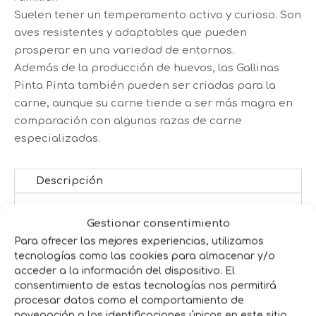
Suelen tener un temperamento activo y curioso. Son
aves resistentes y adaptables que pueden
prosperar en una variedad de entornos.
Además de la producción de huevos, las Gallinas
Pinta Pinta también pueden ser criadas para la
carne, aunque su carne tiende a ser más magra en
comparación con algunas razas de carne
especializadas.
Descripción
La característica más distintiva de la Gallina
Gestionar consentimiento
Pinta Pinta es su plumaje variado y colorido.
Para ofrecer las mejores experiencias, utilizamos
Pueden tener plumas de varios colores,
tecnologías como las cookies para almacenar y/o
acceder a la información del dispositivo. El
como blanco, negro, rojo, dorado, gris y
consentimiento de estas tecnologías nos permitirá
muchas combinaciones más. Esto le da un
procesar datos como el comportamiento de
aspecto pintoresco y único.
navegación o las identificaciones únicas en este sitio.