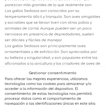
parezcan más grandes de lo que realmente son.
Los gallos Sedosos son conocidos por su
temperamento dócil y tranquilo. Son aves amigables
y sociables que se llevan bien con otros pollos y
animales de corral. Aunque pueden ser un poco
nerviosos en presencia de depredadores, suelen
ser dóciles y fáciles de manejar.
Los gallos Sedosos son principalmente aves
ornamentales y de exhibición. Son apreciados por
su belleza y singularidad, y son populares entre los
aficionados a la avicultura y los criadores de aves de
exhibición.
Gestionar consentimiento
Para ofrecer las mejores experiencias, utilizamos
Descripción
tecnologías como las cookies para almacenar y/o
acceder a la información del dispositivo. El
consentimiento de estas tecnologías nos permitirá
Los gallos Sedosos tienen un plumaje único
procesar datos como el comportamiento de
y sedoso que les da una apariencia
navegación o las identificaciones únicas en este sitio.