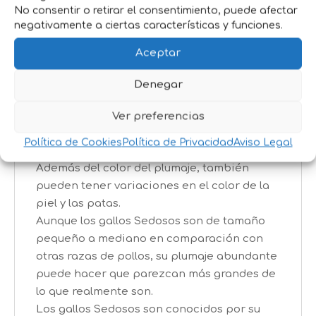
distintiva. Sus plumas carecen de la
No consentir o retirar el consentimiento, puede afectar
negativamente a ciertas características y funciones.
estructura rígida típica de las plumas de
otras razas de pollos, lo que les da un
Aceptar
aspecto suave y aterciopelado. Tienen
plumaje en todo el cuerpo, incluyendo en las
Denegar
patas y los dedos
Al igual que las gallinas Sedosas, los gallos
Ver preferencias
Sedosos vienen en una variedad de colores,
Política de Cookies
Política de Privacidad
Aviso Legal
como blanco, negro, azul, gris, rojo y dorado.
Además del color del plumaje, también
pueden tener variaciones en el color de la
piel y las patas.
Aunque los gallos Sedosos son de tamaño
pequeño a mediano en comparación con
otras razas de pollos, su plumaje abundante
puede hacer que parezcan más grandes de
lo que realmente son.
Los gallos Sedosos son conocidos por su