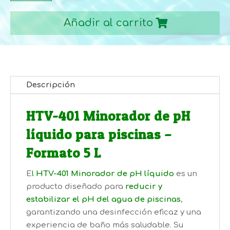
DE
Añadir al carrito
PH
5
L
PARA
PISCINA
Descripción
cantidad
HTV-401 Minorador de pH
líquido para piscinas –
Formato 5 L
E
l
HTV-401 Minorador de pH líquido
es un
producto diseñado para
reducir y
estabilizar el pH del agua de piscinas
,
garantizando una desinfección eficaz y una
experiencia de baño más saludable. Su