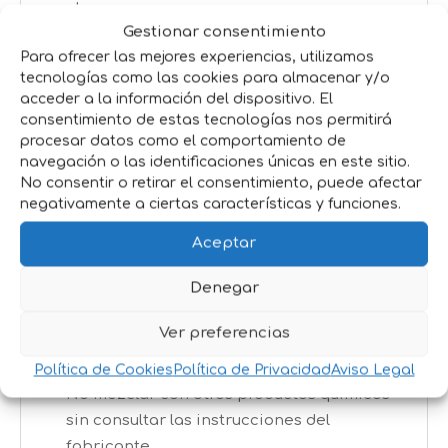
el agua.​
Gestionar consentimiento
Formato disponible:
Para ofrecer las mejores experiencias, utilizamos
tecnologías como las cookies para almacenar y/o
Garrafa de
5 litros
, ideal para el
acceder a la información del dispositivo. El
consentimiento de estas tecnologías nos permitirá
mantenimiento regular de piscinas de
procesar datos como el comportamiento de
diversos tamaños.​
navegación o las identificaciones únicas en este sitio.
No consentir o retirar el consentimiento, puede afectar
Recomendaciones de uso:
negativamente a ciertas características y funciones.
Añadir el producto directamente al agua
Aceptar
de la piscina, distribuyéndolo
Denegar
uniformemente.
Medir el pH antes y después de la
Ver preferencias
aplicación para asegurar que se
encuentra en el rango óptimo.
Política de Cookies
Política de Privacidad
Aviso Legal
No mezclar con otros productos químicos
sin consultar las instrucciones del
fabricante.​