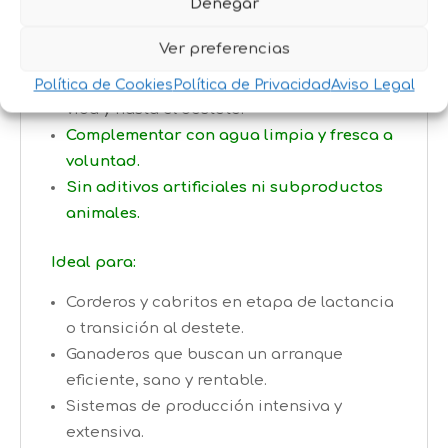
Denegar
calidad, más fácil de masticar y digerir
para animales jóvenes.
Ver preferencias
Uso recomendado:
Administrar a libre
disposición desde los primeros días de
Política de Cookies
Política de Privacidad
Aviso Legal
vida y hasta el destete.
Complementar con agua limpia y fresca a
voluntad.
Sin aditivos artificiales ni subproductos
animales.
Ideal para:
Corderos y cabritos en etapa de lactancia
o transición al destete.
Ganaderos que buscan un arranque
eficiente, sano y rentable.
Sistemas de producción intensiva y
extensiva.