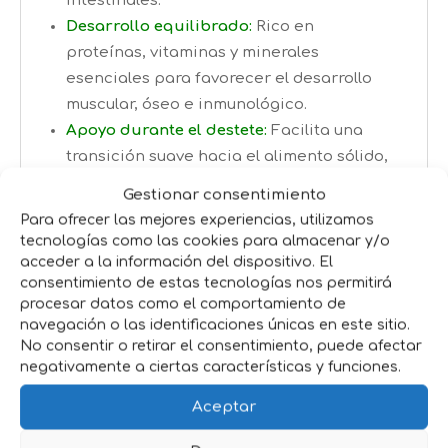
intestinales.
Desarrollo equilibrado:
Rico en
proteínas, vitaminas y minerales
esenciales para favorecer el desarrollo
muscular, óseo e inmunológico.
Apoyo durante el destete:
Facilita una
transición suave hacia el alimento sólido,
minimizando el estrés y garantizando un
Gestionar consentimiento
crecimiento continuo.
Para ofrecer las mejores experiencias, utilizamos
Mejora la conversión alimenticia:
tecnologías como las cookies para almacenar y/o
Optimiza el aprovechamiento de los
acceder a la información del dispositivo. El
consentimiento de estas tecnologías nos permitirá
nutrientes para obtener corderos y
procesar datos como el comportamiento de
cabritos más fuertes y saludables.
navegación o las identificaciones únicas en este sitio.
No consentir o retirar el consentimiento, puede afectar
Características del Producto:
negativamente a ciertas características y funciones.
Formato:
Saco de 30 Kg.
Aceptar
Presentación:
Pienso en copos de alta