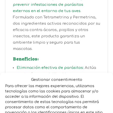
prevenir infestaciones de parásitos
externos en el entorno de tus aves
.
Formulado con Tetrametrina y Permetrina,
dos ingredientes activos reconocidos por su
eficacia contra ácaros, piojillos y otros
insectos, este producto garantiza un
ambiente limpio y seguro para tus
mascotas.
Beneficios:
Eliminación efectiva de parásitos:
Actúa
contra ácaros, piojillos blancos, negros y
Gestionar consentimiento
rojos, proporcionando un entorno libre de
Para ofrecer las mejores experiencias, utilizamos
infestaciones.
tecnologías como las cookies para almacenar y/o
Fórmula de baja toxicidad:
Seguro para
acceder a la información del dispositivo. El
su uso en el entorno de aves sin causarles
consentimiento de estas tecnologías nos permitirá
daño.
procesar datos como el comportamiento de
navegación o las identificaciones únicas en este sitio.