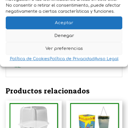
Rápida evaporación:
Su base
No consentir o retirar el consentimiento, puede afectar
hidroalcohólica permite una evaporación
negativamente a ciertas características y funciones.
rápida, evitando la humedad en las jaulas.
Aceptar
No mancha:
Puede aplicarse sin riesgo de
dejar residuos en las superficies.
Denegar
Fragancia agradable:
Deja un aroma
fresco en el ambiente tras su aplicación.
Ver preferencias
Política de Cookies
Política de Privacidad
Aviso Legal
Formato: Botella con pulverizador de 750
ml.
Productos relacionados