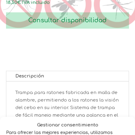
hasta
18,50
€
IVA incluido
31,70€
Consultar disponibilidad
Descripción
Trampa para ratones fabricada en malla de
alambre, permitiendo a los ratones la visión
del cebo en su interior. Sistema de trampa
de fácil manejo mediante una palanca en el
extremo del interior con enganche a la
Gestionar consentimiento
puerta, el roedor al activar la trampa queda
Para ofrecer las mejores experiencias, utilizamos