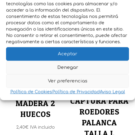
atrapado en su interior.
tecnologías como las cookies para almacenar y/o
acceder a la información del dispositivo. El
consentimiento de estas tecnologías nos permitirá
procesar datos como el comportamiento de
Productos relacionados
navegación o las identificaciones únicas en este sitio.
No consentir o retirar el consentimiento, puede afectar
negativamente a ciertas características y funciones.
Aceptar
Denegar
Ver preferencias
JAULA DE
RATONERA
Política de Cookies
Política de Privacidad
Aviso Legal
CAPTURA PARA
MADERA 2
ROEDORES
HUECOS
PALANCA
2,40
€
IVA incluido
TALLA L