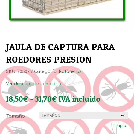
JAULA DE CAPTURA PARA
ROEDORES PRESION
SKU:
70502
Categoría:
Ratoneras
Ver descripción completa
Rango
18,50
€
-
31,70
€
IVA incluido
de
precios:
Tamaño
desde
Limpiar
18,50€