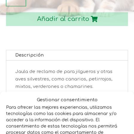
C-
1
Añadir al carrito
PEQUEÑA
cantidad
Descripción
Jaula de reclamo de para jilgueros y otras
aves silvestres, como canarios, petirrojos,
mixtos, verderones o chamarines.
Medidas: 20 x 11 x 18 Cm
Gestionar consentimiento
Para ofrecer las mejores experiencias, utilizamos
tecnologías como las cookies para almacenar y/o
Productos relacionados
acceder a la información del dispositivo. El
consentimiento de estas tecnologías nos permitirá
procesar datos como el comportamiento de