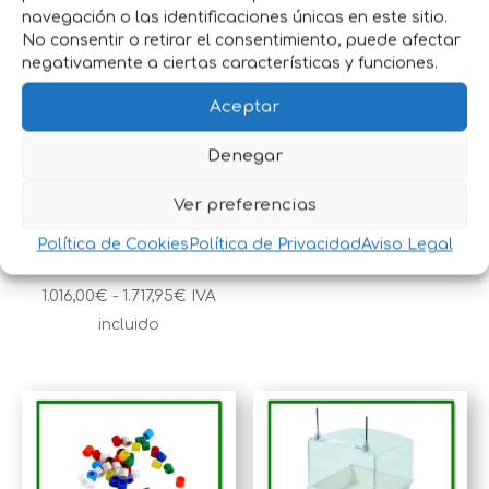
navegación o las identificaciones únicas en este sitio.
No consentir o retirar el consentimiento, puede afectar
negativamente a ciertas características y funciones.
Aceptar
Denegar
PAJARERA
PINZAS SUJETA
MODULAR
JAULAS
Ver preferencias
PINTADA
Política de Cookies
Política de Privacidad
Aviso Legal
0,40
€
IVA incluido
Rango
1.016,00
€
-
1.717,95
€
IVA
de
incluido
precios:
desde
1.016,00€
hasta
1.717,95€