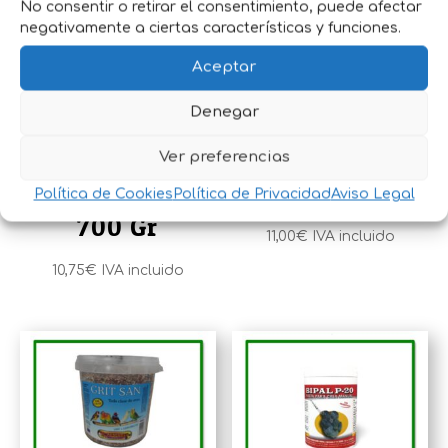
No consentir o retirar el consentimiento, puede afectar
negativamente a ciertas características y funciones.
Aceptar
BIPAL CRIA
Denegar
PASTA
PAPILLA
INSECTIVOROS
Ver preferencias
MANUAL P-20
1 Kg
Política de Cookies
Política de Privacidad
Aviso Legal
700 Gr
11,00
€
IVA incluido
10,75
€
IVA incluido