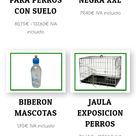
CON SUELO
79,40
€
IVA incluido
Rango
80,75
€
-
137,60
€
IVA
de
incluido
precios:
desde
80,75€
hasta
137,60€
BIBERON
JAULA
MASCOTAS
EXPOSICION
PERROS
1,95
€
IVA incluido