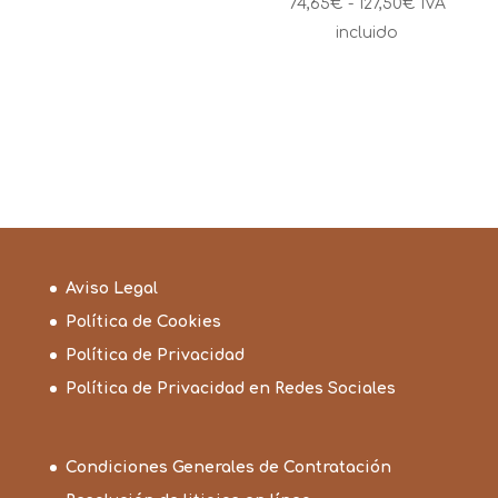
Rango
74,65
€
-
127,50
€
IVA
de
incluido
precios:
desde
74,65€
hasta
127,50€
Aviso Legal
Política de Cookies
Política de Privacidad
Política de Privacidad en Redes Sociales
Condiciones Generales de Contratación