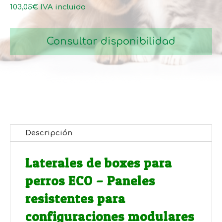
hasta
103,05
€
IVA incluido
184,45€
Consultar disponibilidad
Descripción
Laterales de boxes para
perros ECO – Paneles
resistentes para
configuraciones modulares