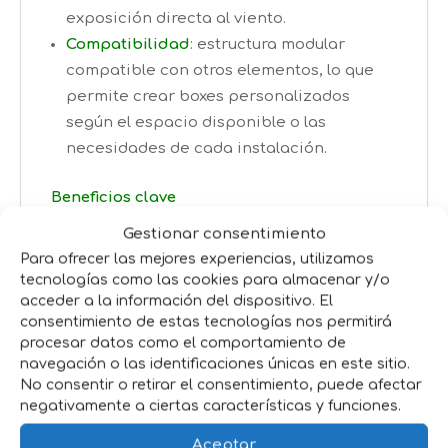
exposición directa al viento.
Compatibilidad
: estructura modular
compatible con otros elementos, lo que
permite crear boxes personalizados
según el espacio disponible o las
necesidades de cada instalación.
Beneficios clave
Gestionar consentimiento
Protección adicional
: al ser laterales
Para ofrecer las mejores experiencias, utilizamos
ciegos, aportan intimidad al animal y
tecnologías como las cookies para almacenar y/o
mejor control de las condiciones
acceder a la información del dispositivo. El
ambientales dentro del box.
consentimiento de estas tecnologías nos permitirá
Resistencia y mantenimiento mínimo
:
procesar datos como el comportamiento de
navegación o las identificaciones únicas en este sitio.
gracias al tratamiento galvanizado,
No consentir o retirar el consentimiento, puede afectar
soportan el paso del tiempo con una
negativamente a ciertas características y funciones.
mínima necesidad de cuidados.
Aceptar
Montaje rápido y seguro
:
diseño pensado