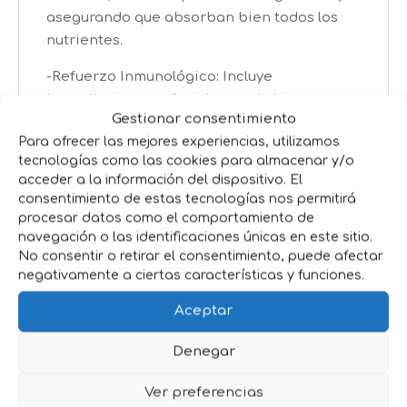
asegurando que absorban bien todos los
nutrientes.
-Refuerzo Inmunológico: Incluye
ingredientes que fortalecen el sistema
Gestionar consentimiento
inmunológico de tus terneros,
Para ofrecer las mejores experiencias, utilizamos
manteniéndolos fuertes y saludables.
tecnologías como las cookies para almacenar y/o
acceder a la información del dispositivo. El
-Sabor Agradable: A los terneros les
consentimiento de estas tecnologías nos permitirá
encanta su sabor, por lo que la tomarán con
procesar datos como el comportamiento de
gusto y sin problemas.
navegación o las identificaciones únicas en este sitio.
-Larga Duración: La leche en polvo tiene
No consentir o retirar el consentimiento, puede afectar
una vida útil más larga que la líquida, así que
negativamente a ciertas características y funciones.
siempre tendrás a mano una opción
Aceptar
nutritiva para tus terneros.
Denegar
Beneficios:
Ver preferencias
-Crecimiento Saludable: Proporciona