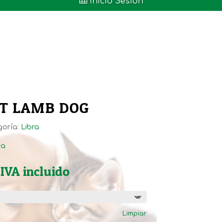

Inicio Sesión
LT LAMB DOG
goría:
Libra
ta
Rango
IVA incluido
de
precios:
desde
Limpiar
10,49€