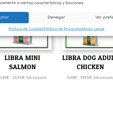
vamente a ciertas características y funciones.
ptar
Denegar
Ver pref
Política de Cookies
Política de Privacidad
Aviso Legal
LIBRA MINI
LIBRA DOG ADU
SALMON
CHICKEN
Rango
Rango
0,49
€
-
25,95
€
IVA incluido
9,49
€
-
29,95
€
IVA incluid
de
de
precios:
precios:
desde
desde
10,49€
9,49€
hasta
hasta