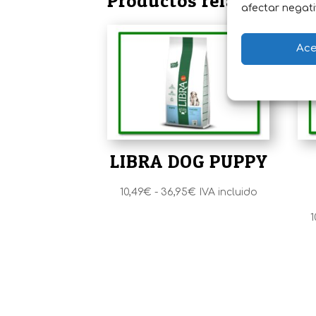
Productos relacionados
afectar negati
Ace
LIBRA DOG PUPPY
Rango
10,49
€
-
36,95
€
IVA incluido
de
1
precios:
desde
10,49€
hasta
36,95€