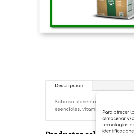
Descripción
Sabroso alimento completo y equi
esenciales, vitaminas, minerales y
Para ofrecer l
almacenar y/o 
tecnologías n
identificacion