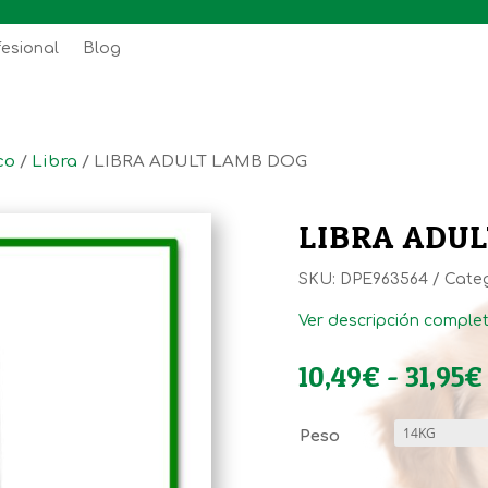
fesional
Blog
co
/
Libra
/ LIBRA ADULT LAMB DOG
LIBRA ADU
SKU:
DPE963564
Cate
Ver descripción comple
10,49
€
-
31,95
€
Peso