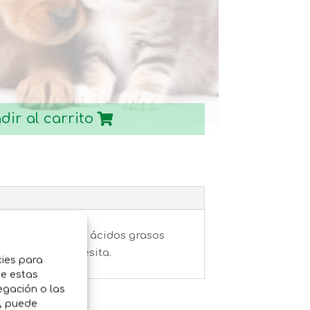
hasta
31,95€
dir al carrito
 entre proteína, ácidos grasos
simplemente necesita.
kies para
de estas
egación o las
o, puede