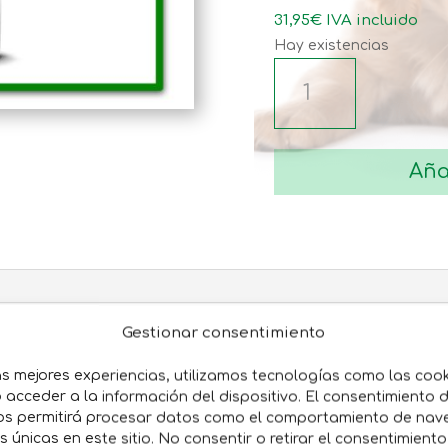
31,95
€
IVA incluido
Hay existencias
LIBRA
ADULT
LAMB
DOG
Aña
cantidad
Gestionar consentimiento
librado con Cordero, que contiene una proporción óptima
 fibra que aportan el equilibrio nutricional que tu perro 
as mejores experiencias, utilizamos tecnologías como las coo
acceder a la información del dispositivo. El consentimiento 
os permitirá procesar datos como el comportamiento de nav
es únicas en este sitio. No consentir o retirar el consentimient