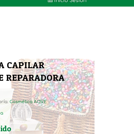

Inicio Sesión
A CAPILAR
E REPARADORA
ría:
Cosmética AOVE
ta
uido