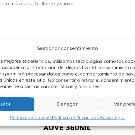
cto más sano, brillante y suave.
Gestionar consentimiento
as mejores experiencias, utilizamos tecnologías como las coo
acceder a la información del dispositivo. El consentimiento 
os permitirá procesar datos como el comportamiento de nav
es únicas en este sitio. No consentir o retirar el consentimient
vamente a ciertas características y funciones.
ptar
Denegar
Ver pref
S
CREMA AFTER SUN CON
C
Política de Cookies
Política de Privacidad
Aviso Legal
AOVE 360ML