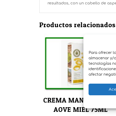
resultados, con un cabello de aspe
Productos relacionados
Para ofrecer l
almacenar y/o 
tecnologías n
identificacion
afectar negati
Ace
CREMA MANOS Y UÑA
AOVE MIEL 75ML