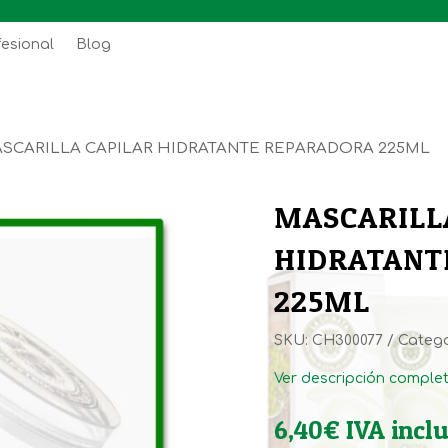
fesional
Blog
ASCARILLA CAPILAR HIDRATANTE REPARADORA 225ML
MASCARILL
HIDRATANT
225ML
SKU:
CH300077
Catego
Ver descripción comple
6,40
€
IVA incl