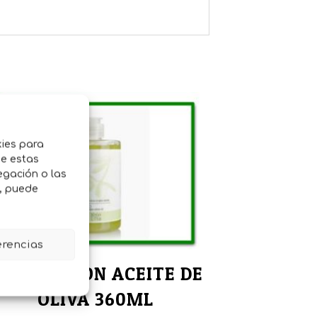
kies para
de estas
egación o las
o, puede
erencias
HAMPU CON ACEITE DE
OLIVA 360ML