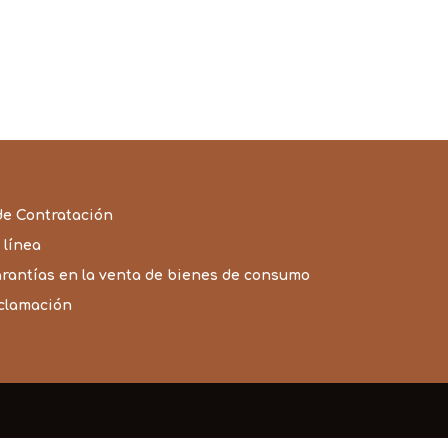
de Contratación
 línea
arantías en la venta de bienes de consumo
eclamación