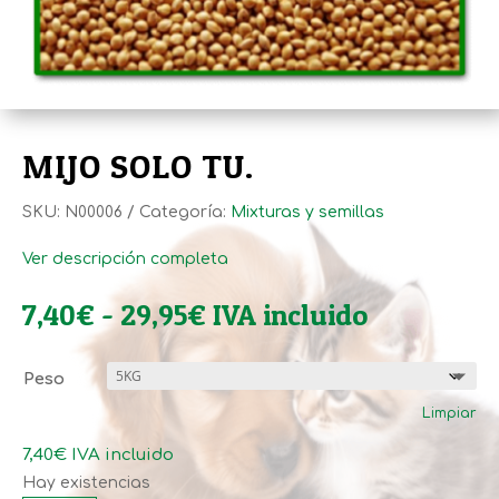
MIJO SOLO TU.
SKU:
N00006
Categoría:
Mixturas y semillas
Ver descripción completa
Rango
7,40
€
-
29,95
€
IVA incluido
de
precios:
Peso
desde
Limpiar
7,40€
hasta
7,40
€
IVA incluido
29,95€
Hay existencias