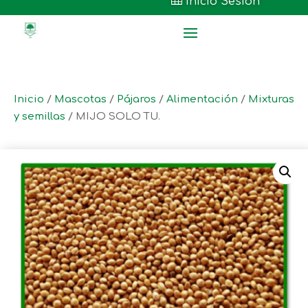

Inicio Sesión
Inicio
/
Mascotas
/
Pájaros
/
Alimentación
/
Mixturas
y semillas
/ MIJO SOLO TU.