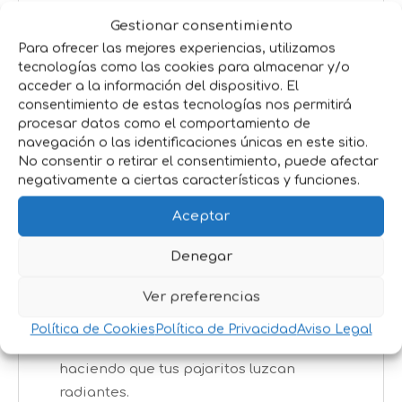
Textura y Sabor Irresistibles:
La textura
Gestionar consentimiento
crujiente del mijo es perfecta para que los
Para ofrecer las mejores experiencias, utilizamos
pájaros disfruten y se entretengan al mismo
tecnologías como las cookies para almacenar y/o
tiempo. ¡Les encanta picotearlo!
acceder a la información del dispositivo. El
Tamaños:
5 Kg y 25 Kg
consentimiento de estas tecnologías nos permitirá
procesar datos como el comportamiento de
navegación o las identificaciones únicas en este sitio.
Beneficios:
No consentir o retirar el consentimiento, puede afectar
negativamente a ciertas características y funciones.
Favorece la Digestión:
Por su alto
contenido en fibra, el mijo ayuda a la
Aceptar
digestión de tus aves, evitando problemas
estomacales y promoviendo un sistema
Denegar
digestivo sano.
Ver preferencias
Plumaje Perfecto:
Los nutrientes que
contiene el mijo ayudan a mantener el
Política de Cookies
Política de Privacidad
Aviso Legal
plumaje fuerte, colorido y brillante,
haciendo que tus pajaritos luzcan
radiantes.