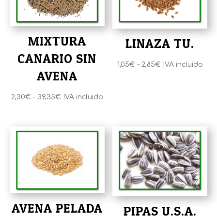
MIXTURA
LINAZA TU.
CANARIO SIN
Rango
1,05
€
-
2,85
€
IVA incluido
AVENA
de
precios:
Rango
2,30
€
-
39,35
€
IVA incluido
desde
de
1,05€
precios:
hasta
desde
2,85€
2,30€
hasta
39,35€
AVENA PELADA
PIPAS U.S.A.