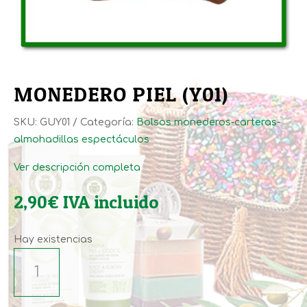
MONEDERO PIEL (Y01)
SKU:
GUY01
Categoría:
Bolsos monederos-carteras-
almohadillas espectáculos
Ver descripción completa
2,90
€
IVA incluido
Hay existencias
MONEDERO
PIEL
(Y01)