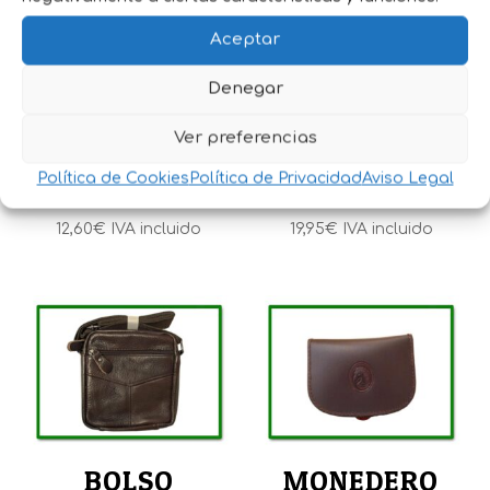
Aceptar
Denegar
BOLSO PIEL
BOLSO IRENE
HOMBRE (LU-
SERPIENTE
Ver preferencias
2264)
BEIGE (GL1338)
Política de Cookies
Política de Privacidad
Aviso Legal
12,60
€
IVA incluido
19,95
€
IVA incluido
BOLSO
MONEDERO